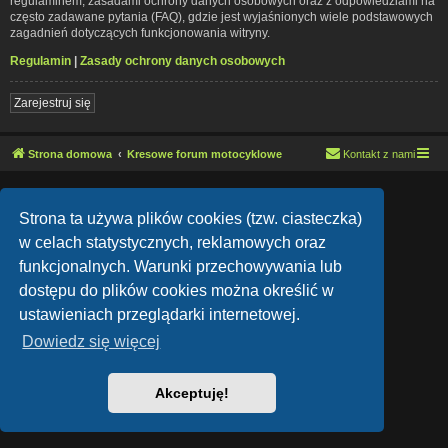
regulaminem, zasadami ochrony danych osobowych oraz z odpowiedziami na
często zadawane pytania (FAQ), gdzie jest wyjaśnionych wiele podstawowych
zagadnień dotyczących funkcjonowania witryny.
Regulamin
|
Zasady ochrony danych osobowych
Zarejestruj się
Strona domowa
Kresowe forum motocyklowe
Kontakt z nami
Lucid Lime style created by
Melvin García
Co-Author:
MannixMD
Strona ta używa plików cookies (tzw. ciasteczka)
Style Version: 1.1.9
Technologię dostarcza
phpBB
® Forum Software © phpBB Limited
w celach statystycznych, reklamowych oraz
Polski pakiet językowy dostarcza
phpBB.pl
funkcjonalnych. Warunki przechowywania lub
Zasady ochrony danych osobowych
|
Regulamin
dostępu do plików cookies można określić w
ustawieniach przeglądarki internetowej.
Dowiedz się więcej
Akceptuję!