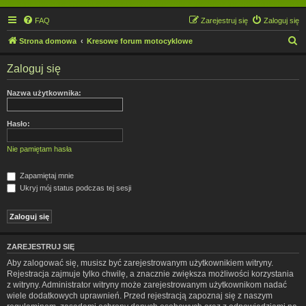
FAQ
Zarejestruj się
Zaloguj się
S
Strona domowa
Kresowe forum motocyklowe
z
Zaloguj się
u
k
Nazwa użytkownika:
a
j
Hasło:
Nie pamiętam hasła
Zapamiętaj mnie
Ukryj mój status podczas tej sesji
ZAREJESTRUJ SIĘ
Aby zalogować się, musisz być zarejestrowanym użytkownikiem witryny.
Rejestracja zajmuje tylko chwilę, a znacznie zwiększa możliwości korzystania
z witryny. Administrator witryny może zarejestrowanym użytkownikom nadać
wiele dodatkowych uprawnień. Przed rejestracją zapoznaj się z naszym