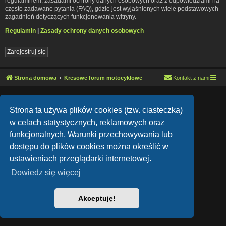
regulaminem, zasadami ochrony danych osobowych oraz z odpowiedziami na
często zadawane pytania (FAQ), gdzie jest wyjaśnionych wiele podstawowych
zagadnień dotyczących funkcjonowania witryny.
Regulamin
|
Zasady ochrony danych osobowych
Zarejestruj się
Strona domowa
Kresowe forum motocyklowe
Kontakt z nami
Lucid Lime style created by
Melvin García
Co-Author:
MannixMD
Strona ta używa plików cookies (tzw. ciasteczka)
Style Version: 1.1.9
Technologię dostarcza
phpBB
® Forum Software © phpBB Limited
w celach statystycznych, reklamowych oraz
Polski pakiet językowy dostarcza
phpBB.pl
funkcjonalnych. Warunki przechowywania lub
Zasady ochrony danych osobowych
|
Regulamin
dostępu do plików cookies można określić w
ustawieniach przeglądarki internetowej.
Dowiedz się więcej
Akceptuję!