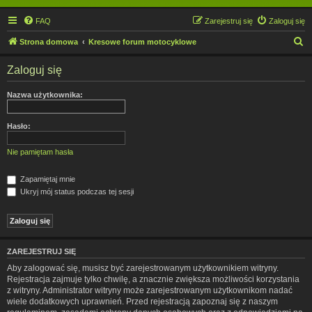
FAQ
Zarejestruj się
Zaloguj się
S
Strona domowa
Kresowe forum motocyklowe
z
Zaloguj się
u
k
Nazwa użytkownika:
a
j
Hasło:
Nie pamiętam hasła
Zapamiętaj mnie
Ukryj mój status podczas tej sesji
ZAREJESTRUJ SIĘ
Aby zalogować się, musisz być zarejestrowanym użytkownikiem witryny.
Rejestracja zajmuje tylko chwilę, a znacznie zwiększa możliwości korzystania
z witryny. Administrator witryny może zarejestrowanym użytkownikom nadać
wiele dodatkowych uprawnień. Przed rejestracją zapoznaj się z naszym