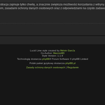
tracja zajmuje tylko chwilę, a znacznie zwiększa możliwości korzystania z witryn
nem, zasadami ochrony danych osobowych oraz z odpowiedziami na często zadawa
Lucid Lime style created by
Melvin García
Co-Author:
MannixMD
Style Version: 1.1.9
Technologię dostarcza
phpBB
® Forum Software © phpBB Limited
Polski pakiet językowy dostarcza
phpBB.pl
Zasady ochrony danych osobowych
|
Regulamin