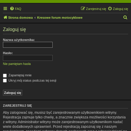
FAQ
Zarejestruj się
Zaloguj się
S
Strona domowa
Kresowe forum motocyklowe
z
Zaloguj się
u
k
Nazwa użytkownika:
a
j
Hasło:
Nie pamiętam hasła
Zapamiętaj mnie
Ukryj mój status podczas tej sesji
ZAREJESTRUJ SIĘ
Aby zalogować się, musisz być zarejestrowanym użytkownikiem witryny.
Rejestracja zajmuje tylko chwilę, a znacznie zwiększa możliwości korzystania
z witryny. Administrator witryny może zarejestrowanym użytkownikom nadać
wiele dodatkowych uprawnień. Przed rejestracją zapoznaj się z naszym