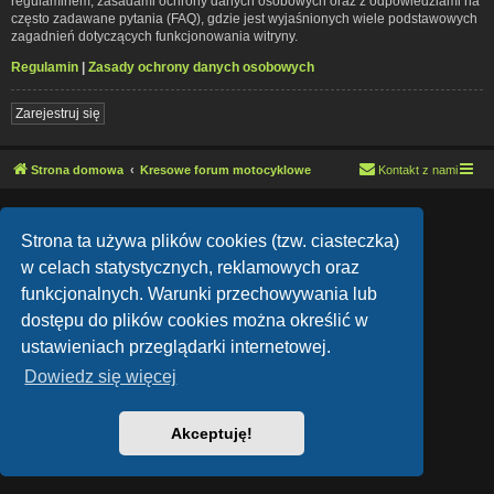
regulaminem, zasadami ochrony danych osobowych oraz z odpowiedziami na
często zadawane pytania (FAQ), gdzie jest wyjaśnionych wiele podstawowych
zagadnień dotyczących funkcjonowania witryny.
Regulamin
|
Zasady ochrony danych osobowych
Zarejestruj się
Strona domowa
Kresowe forum motocyklowe
Kontakt z nami
Lucid Lime style created by
Melvin García
Co-Author:
MannixMD
Strona ta używa plików cookies (tzw. ciasteczka)
Style Version: 1.1.9
Technologię dostarcza
phpBB
® Forum Software © phpBB Limited
w celach statystycznych, reklamowych oraz
Polski pakiet językowy dostarcza
phpBB.pl
funkcjonalnych. Warunki przechowywania lub
Zasady ochrony danych osobowych
|
Regulamin
dostępu do plików cookies można określić w
ustawieniach przeglądarki internetowej.
Dowiedz się więcej
Akceptuję!