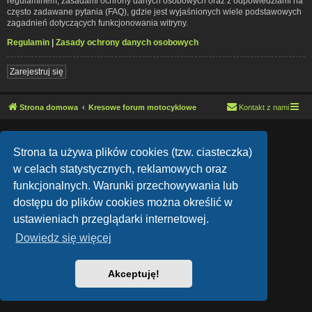
regulaminem, zasadami ochrony danych osobowych oraz z odpowiedziami na
często zadawane pytania (FAQ), gdzie jest wyjaśnionych wiele podstawowych
zagadnień dotyczących funkcjonowania witryny.
Regulamin
|
Zasady ochrony danych osobowych
Zarejestruj się
Strona domowa
Kresowe forum motocyklowe
Kontakt z nami
Lucid Lime style created by
Melvin García
Co-Author:
MannixMD
Strona ta używa plików cookies (tzw. ciasteczka)
Style Version: 1.1.9
Technologię dostarcza
phpBB
® Forum Software © phpBB Limited
w celach statystycznych, reklamowych oraz
Polski pakiet językowy dostarcza
phpBB.pl
funkcjonalnych. Warunki przechowywania lub
Zasady ochrony danych osobowych
|
Regulamin
dostępu do plików cookies można określić w
ustawieniach przeglądarki internetowej.
Dowiedz się więcej
Akceptuję!