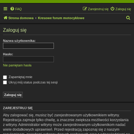
FAQ
Zarejestruj się
Zaloguj się
S
Strona domowa
Kresowe forum motocyklowe
z
Zaloguj się
u
k
Nazwa użytkownika:
a
j
Hasło:
Nie pamiętam hasła
Zapamiętaj mnie
Ukryj mój status podczas tej sesji
ZAREJESTRUJ SIĘ
Aby zalogować się, musisz być zarejestrowanym użytkownikiem witryny.
Rejestracja zajmuje tylko chwilę, a znacznie zwiększa możliwości korzystania
z witryny. Administrator witryny może zarejestrowanym użytkownikom nadać
wiele dodatkowych uprawnień. Przed rejestracją zapoznaj się z naszym