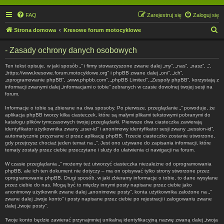
FAQ
Zarejestruj się
Zaloguj się
S
Strona domowa
Kresowe forum motocyklowe
z
- Zasady ochrony danych osobowych
u
k
Ten tekst opisuje, w jaki sposób „” i firmy stowarzyszone zwane dalej „my”, „nas”, „nasz”, „”,
„https://www.kresowe.forum.motocyklowe.org” i phpBB zwane dalej „oni”, „ich”,
a
„oprogramowanie phpBB”, „www.phpbb.com”, „phpBB Limited”, „Zespoły phpBB”, korzystają z
informacji zwanymi dalej „informacjami o tobie” zebranych w czasie dowolnej twojej sesji na
j
forum.
Informacje o tobie są zbierane na dwa sposoby. Po pierwsze, przeglądanie „” powoduje, że
aplikacja phpBB tworzy kilka ciasteczek, które są małymi plikami tekstowymi pobranymi do
katalogu plików tymczasowych twojej przeglądarki. Pierwsze dwa ciasteczka zawierają
identyfikator użytkownika zwany „user-id” i anonimowy identyfikator sesji zwany „session-id”,
automatycznie przyznane ci przez aplikację phpBB. Trzecie ciasteczko zostanie utworzone,
gdy przejrzysz chociaż jeden temat na „”. Jest ono używane do zapisania informacji, które
tematy zostały przez ciebie przeczytane i służy do ułatwienia ci nawigacji na forum.
W czasie przeglądania „” możemy też utworzyć ciasteczka niezależne od oprogramowania
phpBB, ale ich ten dokument nie dotyczy – ma on opisywać tylko strony stworzone przez
oprogramowanie phpBB. Drugi sposób, w jaki zbieramy informacje o tobie, to dane wysyłane
przez ciebie do nas. Mogą być to między innymi posty napisane przez ciebie jako
anonimowy użytkownik zwane dalej „anonimowe posty”, konta użytkownika założone na „”
zwane dalej „twoje konto” i posty napisane przez ciebie po rejestracji i zalogowaniu zwane
dalej „twoje posty”.
Twoje konto będzie zawierać przynajmniej unikalną identyfikacyjną nazwę zwaną dalej „twoja