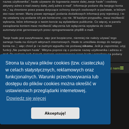
nazwa użytkownika”, hasło używane do logowania zwane dalej „twoje hasło” i osobisty
aktywny adres e-mail zwany dalej „twój adres e-mail”. Informacje podane dla twojego konta
na „” są chronione przez prawa dotyczące ochrony danych osobowych w państwie, w którym
stoi nasz serwer. Mamy prawo wymagać podania dodatkowych informacji przy rejestracji, i to
my ustalamy czy podanie ich jest konieczne, czy nie. W każdym przypadku, masz możliwość
wybrania, które informacje o twoim koncie są wyświetlane publicznie. Co więcej, w panelu
zarządzania kontem masz możliwość włączenia lub wyłączenia wysyłania do ciebie
automatycznie generowanych przez oprogramowanie phpBB e-maili.
Twoje hasło jest zaszyfrowane, więc jest bezpieczne, niemniej nie należy używać tego
samego hasła na różnych witrynach internetowych. Hasło to umożliwia dostęp do twojego
konta na „”, więc chroń je i w żadnym wypadku nie podawaj
nikomu
. Jeśli je zapomnisz, użyj
funkcji „Nie pamiętam hasła”. Witryna poprosi cię o podanie nazwy użytkownika i adresu e-
mail. Po podaniu tych danych zostanie wygenerowane nowe hasło i przesłane na podany
przez ciebie adres e-mail. Umożliwi ono odzyskanie dostępu do twojego konta.
Strona ta używa plików cookies (tzw. ciasteczka)
Strona domowa
Kresowe forum motocyklowe
Kontakt z nami
w celach statystycznych, reklamowych oraz
funkcjonalnych. Warunki przechowywania lub
Lucid Lime style created by
Melvin García
dostępu do plików cookies można określić w
Co-Author:
MannixMD
Style Version: 1.1.9
ustawieniach przeglądarki internetowej.
Technologię dostarcza
phpBB
® Forum Software © phpBB Limited
Polski pakiet językowy dostarcza
phpBB.pl
Dowiedz się więcej
Zasady ochrony danych osobowych
|
Regulamin
Akceptuję!