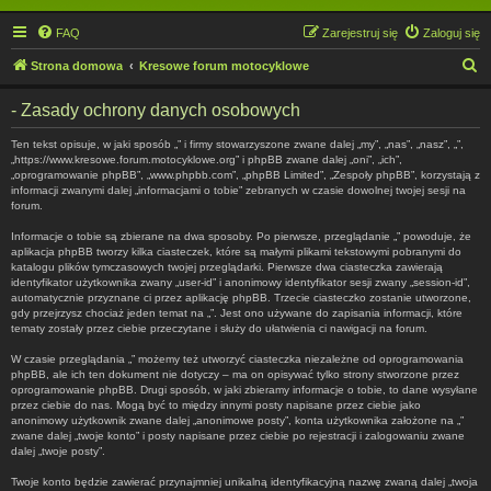
FAQ
Zarejestruj się
Zaloguj się
S
Strona domowa
Kresowe forum motocyklowe
z
- Zasady ochrony danych osobowych
u
k
Ten tekst opisuje, w jaki sposób „” i firmy stowarzyszone zwane dalej „my”, „nas”, „nasz”, „”,
„https://www.kresowe.forum.motocyklowe.org” i phpBB zwane dalej „oni”, „ich”,
a
„oprogramowanie phpBB”, „www.phpbb.com”, „phpBB Limited”, „Zespoły phpBB”, korzystają z
informacji zwanymi dalej „informacjami o tobie” zebranych w czasie dowolnej twojej sesji na
j
forum.
Informacje o tobie są zbierane na dwa sposoby. Po pierwsze, przeglądanie „” powoduje, że
aplikacja phpBB tworzy kilka ciasteczek, które są małymi plikami tekstowymi pobranymi do
katalogu plików tymczasowych twojej przeglądarki. Pierwsze dwa ciasteczka zawierają
identyfikator użytkownika zwany „user-id” i anonimowy identyfikator sesji zwany „session-id”,
automatycznie przyznane ci przez aplikację phpBB. Trzecie ciasteczko zostanie utworzone,
gdy przejrzysz chociaż jeden temat na „”. Jest ono używane do zapisania informacji, które
tematy zostały przez ciebie przeczytane i służy do ułatwienia ci nawigacji na forum.
W czasie przeglądania „” możemy też utworzyć ciasteczka niezależne od oprogramowania
phpBB, ale ich ten dokument nie dotyczy – ma on opisywać tylko strony stworzone przez
oprogramowanie phpBB. Drugi sposób, w jaki zbieramy informacje o tobie, to dane wysyłane
przez ciebie do nas. Mogą być to między innymi posty napisane przez ciebie jako
anonimowy użytkownik zwane dalej „anonimowe posty”, konta użytkownika założone na „”
zwane dalej „twoje konto” i posty napisane przez ciebie po rejestracji i zalogowaniu zwane
dalej „twoje posty”.
Twoje konto będzie zawierać przynajmniej unikalną identyfikacyjną nazwę zwaną dalej „twoja