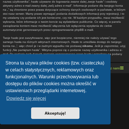
nazwa użytkownika”, hasło używane do logowania zwane dalej „twoje hasło” i osobisty
aktywny adres e-mail zwany dalej „twój adres e-mail”. Informacje podane dla twojego konta
na „” są chronione przez prawa dotyczące ochrony danych osobowych w państwie, w którym
stoi nasz serwer. Mamy prawo wymagać podania dodatkowych informacji przy rejestracji, i to
my ustalamy czy podanie ich jest konieczne, czy nie. W każdym przypadku, masz możliwość
wybrania, które informacje o twoim koncie są wyświetlane publicznie. Co więcej, w panelu
zarządzania kontem masz możliwość włączenia lub wyłączenia wysyłania do ciebie
automatycznie generowanych przez oprogramowanie phpBB e-maili.
Twoje hasło jest zaszyfrowane, więc jest bezpieczne, niemniej nie należy używać tego
samego hasła na różnych witrynach internetowych. Hasło to umożliwia dostęp do twojego
konta na „”, więc chroń je i w żadnym wypadku nie podawaj
nikomu
. Jeśli je zapomnisz, użyj
funkcji „Nie pamiętam hasła”. Witryna poprosi cię o podanie nazwy użytkownika i adresu e-
mail. Po podaniu tych danych zostanie wygenerowane nowe hasło i przesłane na podany
przez ciebie adres e-mail. Umożliwi ono odzyskanie dostępu do twojego konta.
Strona ta używa plików cookies (tzw. ciasteczka)
Strona domowa
Kresowe forum motocyklowe
Kontakt z nami
w celach statystycznych, reklamowych oraz
funkcjonalnych. Warunki przechowywania lub
Lucid Lime style created by
Melvin García
dostępu do plików cookies można określić w
Co-Author:
MannixMD
Style Version: 1.1.9
ustawieniach przeglądarki internetowej.
Technologię dostarcza
phpBB
® Forum Software © phpBB Limited
Polski pakiet językowy dostarcza
phpBB.pl
Dowiedz się więcej
Zasady ochrony danych osobowych
|
Regulamin
Akceptuję!