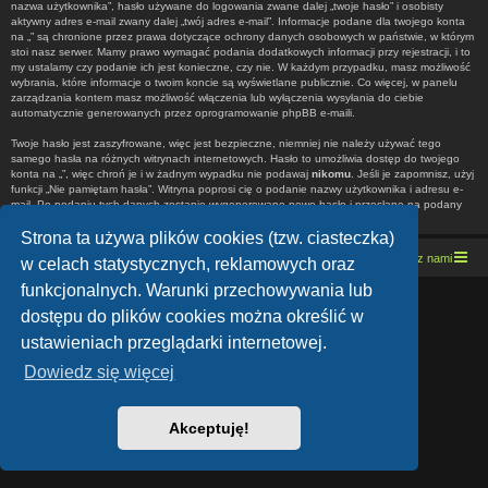
nazwa użytkownika”, hasło używane do logowania zwane dalej „twoje hasło” i osobisty
aktywny adres e-mail zwany dalej „twój adres e-mail”. Informacje podane dla twojego konta
na „” są chronione przez prawa dotyczące ochrony danych osobowych w państwie, w którym
stoi nasz serwer. Mamy prawo wymagać podania dodatkowych informacji przy rejestracji, i to
my ustalamy czy podanie ich jest konieczne, czy nie. W każdym przypadku, masz możliwość
wybrania, które informacje o twoim koncie są wyświetlane publicznie. Co więcej, w panelu
zarządzania kontem masz możliwość włączenia lub wyłączenia wysyłania do ciebie
automatycznie generowanych przez oprogramowanie phpBB e-maili.
Twoje hasło jest zaszyfrowane, więc jest bezpieczne, niemniej nie należy używać tego
samego hasła na różnych witrynach internetowych. Hasło to umożliwia dostęp do twojego
konta na „”, więc chroń je i w żadnym wypadku nie podawaj
nikomu
. Jeśli je zapomnisz, użyj
funkcji „Nie pamiętam hasła”. Witryna poprosi cię o podanie nazwy użytkownika i adresu e-
mail. Po podaniu tych danych zostanie wygenerowane nowe hasło i przesłane na podany
przez ciebie adres e-mail. Umożliwi ono odzyskanie dostępu do twojego konta.
Strona ta używa plików cookies (tzw. ciasteczka)
Strona domowa
Kresowe forum motocyklowe
Kontakt z nami
w celach statystycznych, reklamowych oraz
funkcjonalnych. Warunki przechowywania lub
Lucid Lime style created by
Melvin García
dostępu do plików cookies można określić w
Co-Author:
MannixMD
Style Version: 1.1.9
ustawieniach przeglądarki internetowej.
Technologię dostarcza
phpBB
® Forum Software © phpBB Limited
Polski pakiet językowy dostarcza
phpBB.pl
Dowiedz się więcej
Zasady ochrony danych osobowych
|
Regulamin
Akceptuję!