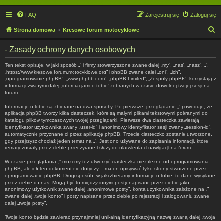
FAQ
Zarejestruj się
Zaloguj się
S
Strona domowa
Kresowe forum motocyklowe
z
- Zasady ochrony danych osobowych
u
k
Ten tekst opisuje, w jaki sposób „” i firmy stowarzyszone zwane dalej „my”, „nas”, „nasz”, „”,
„https://www.kresowe.forum.motocyklowe.org” i phpBB zwane dalej „oni”, „ich”,
a
„oprogramowanie phpBB”, „www.phpbb.com”, „phpBB Limited”, „Zespoły phpBB”, korzystają z
informacji zwanymi dalej „informacjami o tobie” zebranych w czasie dowolnej twojej sesji na
j
forum.
Informacje o tobie są zbierane na dwa sposoby. Po pierwsze, przeglądanie „” powoduje, że
aplikacja phpBB tworzy kilka ciasteczek, które są małymi plikami tekstowymi pobranymi do
katalogu plików tymczasowych twojej przeglądarki. Pierwsze dwa ciasteczka zawierają
identyfikator użytkownika zwany „user-id” i anonimowy identyfikator sesji zwany „session-id”,
automatycznie przyznane ci przez aplikację phpBB. Trzecie ciasteczko zostanie utworzone,
gdy przejrzysz chociaż jeden temat na „”. Jest ono używane do zapisania informacji, które
tematy zostały przez ciebie przeczytane i służy do ułatwienia ci nawigacji na forum.
W czasie przeglądania „” możemy też utworzyć ciasteczka niezależne od oprogramowania
phpBB, ale ich ten dokument nie dotyczy – ma on opisywać tylko strony stworzone przez
oprogramowanie phpBB. Drugi sposób, w jaki zbieramy informacje o tobie, to dane wysyłane
przez ciebie do nas. Mogą być to między innymi posty napisane przez ciebie jako
anonimowy użytkownik zwane dalej „anonimowe posty”, konta użytkownika założone na „”
zwane dalej „twoje konto” i posty napisane przez ciebie po rejestracji i zalogowaniu zwane
dalej „twoje posty”.
Twoje konto będzie zawierać przynajmniej unikalną identyfikacyjną nazwę zwaną dalej „twoja