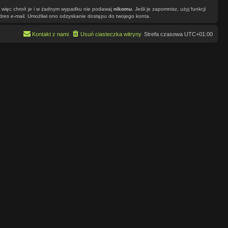
”, więc chroń je i w żadnym wypadku nie podawaj
nikomu
. Jeśli je zapomnisz, użyj funkcji
dres e-mail. Umożliwi ono odzyskanie dostępu do twojego konta.
Kontakt z nami
Usuń ciasteczka witryny
Strefa czasowa
UTC+01:00