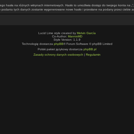
mego hasła na różnych witrynach internetowych. Hasło to umożliwia dostęp do twojego konta na „
 Po podaniu tych danych zostanie wygenerowane nowe hasło i przesłane na podany przez ciebie a
Lucid Lime style created by
Melvin García
Co-Author:
MannixMD
Style Version: 1.1.9
Technologię dostarcza
phpBB
® Forum Software © phpBB Limited
Polski pakiet językowy dostarcza
phpBB.pl
Zasady ochrony danych osobowych
|
Regulamin