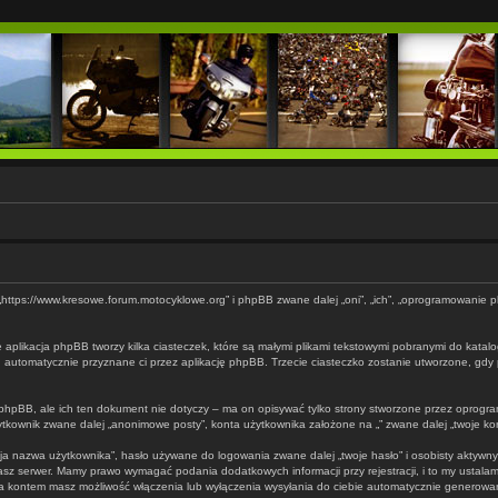
 „”, „https://www.kresowe.forum.motocyklowe.org” i phpBB zwane dalej „oni”, „ich”, „oprogramowani
 aplikacja phpBB tworzy kilka ciasteczek, które są małymi plikami tekstowymi pobranymi do katal
d”, automatycznie przyznane ci przez aplikację phpBB. Trzecie ciasteczko zostanie utworzone, gdy 
hpBB, ale ich ten dokument nie dotyczy – ma on opisywać tylko strony stworzone przez oprogram
ownik zwane dalej „anonimowe posty”, konta użytkownika założone na „” zwane dalej „twoje konto”
ja nazwa użytkownika”, hasło używane do logowania zwane dalej „twoje hasło” i osobisty aktywny a
z serwer. Mamy prawo wymagać podania dodatkowych informacji przy rejestracji, i to my ustalam
ania kontem masz możliwość włączenia lub wyłączenia wysyłania do ciebie automatycznie generow