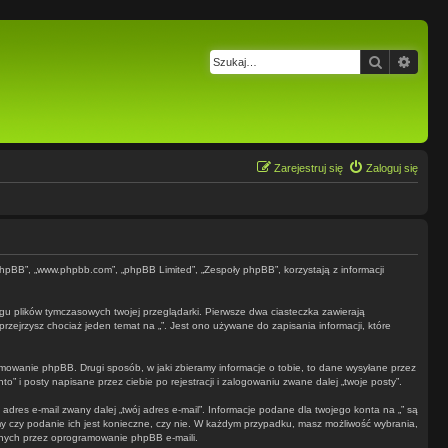
Szukaj
Wysz
Zarejestruj się
Zaloguj się
e phpBB”, „www.phpbb.com”, „phpBB Limited”, „Zespoły phpBB”, korzystają z informacji
ogu plików tymczasowych twojej przeglądarki. Pierwsze dwa ciasteczka zawierają
przejrzysz chociaż jeden temat na „”. Jest ono używane do zapisania informacji, które
owanie phpBB. Drugi sposób, w jaki zbieramy informacje o tobie, to dane wysyłane przez
 i posty napisane przez ciebie po rejestracji i zalogowaniu zwane dalej „twoje posty”.
dres e-mail zwany dalej „twój adres e-mail”. Informacje podane dla twojego konta na „” są
y czy podanie ich jest konieczne, czy nie. W każdym przypadku, masz możliwość wybrania,
anych przez oprogramowanie phpBB e-maili.