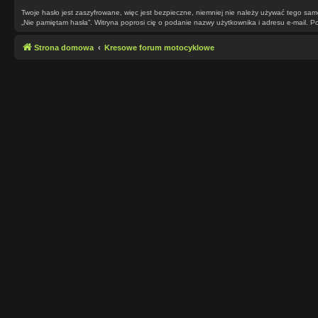
Twoje hasło jest zaszyfrowane, więc jest bezpieczne, niemniej nie należy używać tego sa
„Nie pamiętam hasła”. Witryna poprosi cię o podanie nazwy użytkownika i adresu e-mail.
Strona domowa
Kresowe forum motocyklowe