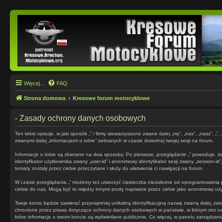
Więcej…
FAQ
Strona domowa
Kresowe forum motocyklowe
- Zasady ochrony danych osobowych
Ten tekst opisuje, w jaki sposób „” i firmy stowarzyszone zwane dalej „my”, „nas”, „nasz”,
zwanymi dalej „informacjami o tobie” zebranych w czasie dowolnej twojej sesji na forum.
Informacje o tobie są zbierane na dwa sposoby. Po pierwsze, przeglądanie „” powoduje, że
identyfikator użytkownika zwany „user-id” i anonimowy identyfikator sesji zwany „session-i
tematy zostały przez ciebie przeczytane i służy do ułatwienia ci nawigacji na forum.
W czasie przeglądania „” możemy też utworzyć ciasteczka niezależne od oprogramowania p
ciebie do nas. Mogą być to między innymi posty napisane przez ciebie jako anonimowy użytk
Twoje konto będzie zawierać przynajmniej unikalną identyfikacyjną nazwę zwaną dalej „two
chronione przez prawa dotyczące ochrony danych osobowych w państwie, w którym stoi nas
które informacje o twoim koncie są wyświetlane publicznie. Co więcej, w panelu zarządz