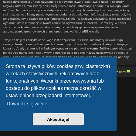
nazwa użytkownika”, hasło używane do logowania zwane dalej „twoje hasło” i osobisty
aktywny adres e-mail zwany dalej „twój adres e-mail”. Informacje podane dla twojego konta
na „” są chronione przez prawa dotyczące ochrony danych osobowych w państwie, w którym
stoi nasz serwer. Mamy prawo wymagać podania dodatkowych informacji przy rejestracji, i to
my ustalamy czy podanie ich jest konieczne, czy nie. W każdym przypadku, masz możliwość
wybrania, które informacje o twoim koncie są wyświetlane publicznie. Co więcej, w panelu
zarządzania kontem masz możliwość włączenia lub wyłączenia wysyłania do ciebie
automatycznie generowanych przez oprogramowanie phpBB e-maili.
Twoje hasło jest zaszyfrowane, więc jest bezpieczne, niemniej nie należy używać tego
samego hasła na różnych witrynach internetowych. Hasło to umożliwia dostęp do twojego
konta na „”, więc chroń je i w żadnym wypadku nie podawaj
nikomu
. Jeśli je zapomnisz, użyj
funkcji „Nie pamiętam hasła”. Witryna poprosi cię o podanie nazwy użytkownika i adresu e-
mail. Po podaniu tych danych zostanie wygenerowane nowe hasło i przesłane na podany
przez ciebie adres e-mail. Umożliwi ono odzyskanie dostępu do twojego konta.
Strona ta używa plików cookies (tzw. ciasteczka)
Strona domowa
Kresowe forum motocyklowe
Kontakt z nami
w celach statystycznych, reklamowych oraz
funkcjonalnych. Warunki przechowywania lub
Lucid Lime style created by
Melvin García
dostępu do plików cookies można określić w
Co-Author:
MannixMD
Style Version: 1.1.9
ustawieniach przeglądarki internetowej.
Technologię dostarcza
phpBB
® Forum Software © phpBB Limited
Polski pakiet językowy dostarcza
phpBB.pl
Dowiedz się więcej
Zasady ochrony danych osobowych
|
Regulamin
Akceptuję!