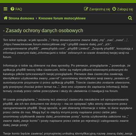
FAQ
Zarejestruj się
Zaloguj się
S
Strona domowa
Kresowe forum motocyklowe
z
- Zasady ochrony danych osobowych
u
k
Ten tekst opisuje, w jaki sposób „” i firmy stowarzyszone zwane dalej „my”, „nas”, „nasz”, „”,
„https://www.kresowe.forum.motocyklowe.org” i phpBB zwane dalej „oni”, „ich”,
a
„oprogramowanie phpBB”, „www.phpbb.com”, „phpBB Limited”, „Zespoły phpBB”, korzystają z
informacji zwanymi dalej „informacjami o tobie” zebranych w czasie dowolnej twojej sesji na
j
forum.
Informacje o tobie są zbierane na dwa sposoby. Po pierwsze, przeglądanie „” powoduje, że
aplikacja phpBB tworzy kilka ciasteczek, które są małymi plikami tekstowymi pobranymi do
katalogu plików tymczasowych twojej przeglądarki. Pierwsze dwa ciasteczka zawierają
identyfikator użytkownika zwany „user-id” i anonimowy identyfikator sesji zwany „session-id”,
automatycznie przyznane ci przez aplikację phpBB. Trzecie ciasteczko zostanie utworzone,
gdy przejrzysz chociaż jeden temat na „”. Jest ono używane do zapisania informacji, które
tematy zostały przez ciebie przeczytane i służy do ułatwienia ci nawigacji na forum.
W czasie przeglądania „” możemy też utworzyć ciasteczka niezależne od oprogramowania
phpBB, ale ich ten dokument nie dotyczy – ma on opisywać tylko strony stworzone przez
oprogramowanie phpBB. Drugi sposób, w jaki zbieramy informacje o tobie, to dane wysyłane
przez ciebie do nas. Mogą być to między innymi posty napisane przez ciebie jako
anonimowy użytkownik zwane dalej „anonimowe posty”, konta użytkownika założone na „”
zwane dalej „twoje konto” i posty napisane przez ciebie po rejestracji i zalogowaniu zwane
dalej „twoje posty”.
Twoje konto będzie zawierać przynajmniej unikalną identyfikacyjną nazwę zwaną dalej „twoja