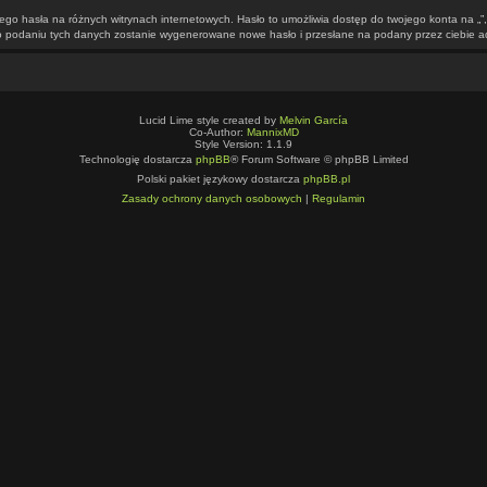
mego hasła na różnych witrynach internetowych. Hasło to umożliwia dostęp do twojego konta na „
 Po podaniu tych danych zostanie wygenerowane nowe hasło i przesłane na podany przez ciebie a
Lucid Lime style created by
Melvin García
Co-Author:
MannixMD
Style Version: 1.1.9
Technologię dostarcza
phpBB
® Forum Software © phpBB Limited
Polski pakiet językowy dostarcza
phpBB.pl
Zasady ochrony danych osobowych
|
Regulamin