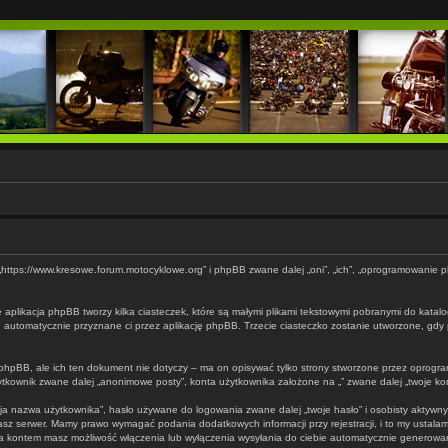
 „”, „https://www.kresowe.forum.motocyklowe.org” i phpBB zwane dalej „oni”, „ich”, „oprogramowani
 aplikacja phpBB tworzy kilka ciasteczek, które są małymi plikami tekstowymi pobranymi do katal
d”, automatycznie przyznane ci przez aplikację phpBB. Trzecie ciasteczko zostanie utworzone, gdy 
hpBB, ale ich ten dokument nie dotyczy – ma on opisywać tylko strony stworzone przez oprogram
ownik zwane dalej „anonimowe posty”, konta użytkownika założone na „” zwane dalej „twoje konto”
ja nazwa użytkownika”, hasło używane do logowania zwane dalej „twoje hasło” i osobisty aktywny a
z serwer. Mamy prawo wymagać podania dodatkowych informacji przy rejestracji, i to my ustalam
ania kontem masz możliwość włączenia lub wyłączenia wysyłania do ciebie automatycznie generow