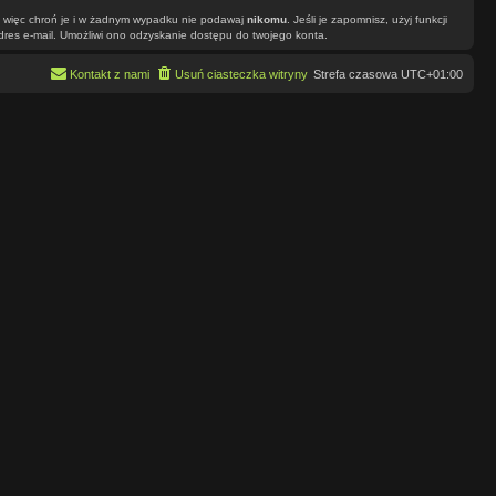
”, więc chroń je i w żadnym wypadku nie podawaj
nikomu
. Jeśli je zapomnisz, użyj funkcji
dres e-mail. Umożliwi ono odzyskanie dostępu do twojego konta.
Kontakt z nami
Usuń ciasteczka witryny
Strefa czasowa
UTC+01:00