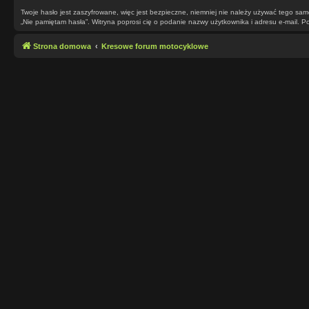
Twoje hasło jest zaszyfrowane, więc jest bezpieczne, niemniej nie należy używać tego sa
„Nie pamiętam hasła”. Witryna poprosi cię o podanie nazwy użytkownika i adresu e-mail.
Strona domowa
Kresowe forum motocyklowe