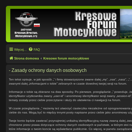
Więcej…
FAQ
Strona domowa
Kresowe forum motocyklowe
- Zasady ochrony danych osobowych
Ten tekst opisuje, w jaki sposób „” i firmy stowarzyszone zwane dalej „my”, „nas”, „nasz”,
zwanymi dalej „informacjami o tobie” zebranych w czasie dowolnej twojej sesji na forum.
Informacje o tobie są zbierane na dwa sposoby. Po pierwsze, przeglądanie „” powoduje, że
identyfikator użytkownika zwany „user-id” i anonimowy identyfikator sesji zwany „session-i
tematy zostały przez ciebie przeczytane i służy do ułatwienia ci nawigacji na forum.
W czasie przeglądania „” możemy też utworzyć ciasteczka niezależne od oprogramowania p
ciebie do nas. Mogą być to między innymi posty napisane przez ciebie jako anonimowy użytk
Twoje konto będzie zawierać przynajmniej unikalną identyfikacyjną nazwę zwaną dalej „two
chronione przez prawa dotyczące ochrony danych osobowych w państwie, w którym stoi nas
które informacje o twoim koncie są wyświetlane publicznie. Co więcej, w panelu zarządz