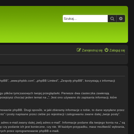
Szukaj
Wysz
Zarejestruj się
Zaloguj się
e phpBB”, „www.phpbb.com”, „phpBB Limited”, „Zespoły phpBB”, korzystają z informacji
ogu plików tymczasowych twojej przeglądarki. Pierwsze dwa ciasteczka zawierają
przejrzysz chociaż jeden temat na „”. Jest ono używane do zapisania informacji, które
owanie phpBB. Drugi sposób, w jaki zbieramy informacje o tobie, to dane wysyłane przez
 i posty napisane przez ciebie po rejestracji i zalogowaniu zwane dalej „twoje posty”.
dres e-mail zwany dalej „twój adres e-mail”. Informacje podane dla twojego konta na „” są
y czy podanie ich jest konieczne, czy nie. W każdym przypadku, masz możliwość wybrania,
anych przez oprogramowanie phpBB e-maili.