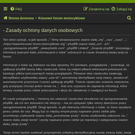
FAQ
Zarejestruj się
Zaloguj się
S
Strona domowa
Kresowe forum motocyklowe
z
- Zasady ochrony danych osobowych
u
k
Ten tekst opisuje, w jaki sposób „” i firmy stowarzyszone zwane dalej „my”, „nas”, „nasz”, „”,
„https://www.kresowe.forum.motocyklowe.org” i phpBB zwane dalej „oni”, „ich”,
a
„oprogramowanie phpBB”, „www.phpbb.com”, „phpBB Limited”, „Zespoły phpBB”, korzystają z
informacji zwanymi dalej „informacjami o tobie” zebranych w czasie dowolnej twojej sesji na
j
forum.
Informacje o tobie są zbierane na dwa sposoby. Po pierwsze, przeglądanie „” powoduje, że
aplikacja phpBB tworzy kilka ciasteczek, które są małymi plikami tekstowymi pobranymi do
katalogu plików tymczasowych twojej przeglądarki. Pierwsze dwa ciasteczka zawierają
identyfikator użytkownika zwany „user-id” i anonimowy identyfikator sesji zwany „session-id”,
automatycznie przyznane ci przez aplikację phpBB. Trzecie ciasteczko zostanie utworzone,
gdy przejrzysz chociaż jeden temat na „”. Jest ono używane do zapisania informacji, które
tematy zostały przez ciebie przeczytane i służy do ułatwienia ci nawigacji na forum.
W czasie przeglądania „” możemy też utworzyć ciasteczka niezależne od oprogramowania
phpBB, ale ich ten dokument nie dotyczy – ma on opisywać tylko strony stworzone przez
oprogramowanie phpBB. Drugi sposób, w jaki zbieramy informacje o tobie, to dane wysyłane
przez ciebie do nas. Mogą być to między innymi posty napisane przez ciebie jako
anonimowy użytkownik zwane dalej „anonimowe posty”, konta użytkownika założone na „”
zwane dalej „twoje konto” i posty napisane przez ciebie po rejestracji i zalogowaniu zwane
dalej „twoje posty”.
Twoje konto będzie zawierać przynajmniej unikalną identyfikacyjną nazwę zwaną dalej „twoja