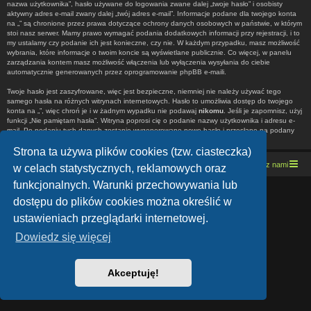
nazwa użytkownika”, hasło używane do logowania zwane dalej „twoje hasło” i osobisty
aktywny adres e-mail zwany dalej „twój adres e-mail”. Informacje podane dla twojego konta
na „” są chronione przez prawa dotyczące ochrony danych osobowych w państwie, w którym
stoi nasz serwer. Mamy prawo wymagać podania dodatkowych informacji przy rejestracji, i to
my ustalamy czy podanie ich jest konieczne, czy nie. W każdym przypadku, masz możliwość
wybrania, które informacje o twoim koncie są wyświetlane publicznie. Co więcej, w panelu
zarządzania kontem masz możliwość włączenia lub wyłączenia wysyłania do ciebie
automatycznie generowanych przez oprogramowanie phpBB e-maili.
Twoje hasło jest zaszyfrowane, więc jest bezpieczne, niemniej nie należy używać tego
samego hasła na różnych witrynach internetowych. Hasło to umożliwia dostęp do twojego
konta na „”, więc chroń je i w żadnym wypadku nie podawaj
nikomu
. Jeśli je zapomnisz, użyj
funkcji „Nie pamiętam hasła”. Witryna poprosi cię o podanie nazwy użytkownika i adresu e-
mail. Po podaniu tych danych zostanie wygenerowane nowe hasło i przesłane na podany
przez ciebie adres e-mail. Umożliwi ono odzyskanie dostępu do twojego konta.
Strona ta używa plików cookies (tzw. ciasteczka)
Strona domowa
Kresowe forum motocyklowe
Kontakt z nami
w celach statystycznych, reklamowych oraz
funkcjonalnych. Warunki przechowywania lub
Lucid Lime style created by
Melvin García
dostępu do plików cookies można określić w
Co-Author:
MannixMD
Style Version: 1.1.9
ustawieniach przeglądarki internetowej.
Technologię dostarcza
phpBB
® Forum Software © phpBB Limited
Polski pakiet językowy dostarcza
phpBB.pl
Dowiedz się więcej
Zasady ochrony danych osobowych
|
Regulamin
Akceptuję!