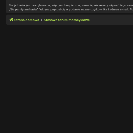
Twoje hasło jest zaszyfrowane, więc jest bezpieczne, niemniej nie należy używać tego sa
„Nie pamiętam hasła”. Witryna poprosi cię o podanie nazwy użytkownika i adresu e-mail.
Strona domowa
Kresowe forum motocyklowe