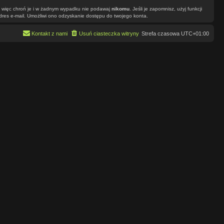
”, więc chroń je i w żadnym wypadku nie podawaj
nikomu
. Jeśli je zapomnisz, użyj funkcji
dres e-mail. Umożliwi ono odzyskanie dostępu do twojego konta.
Kontakt z nami
Usuń ciasteczka witryny
Strefa czasowa
UTC+01:00