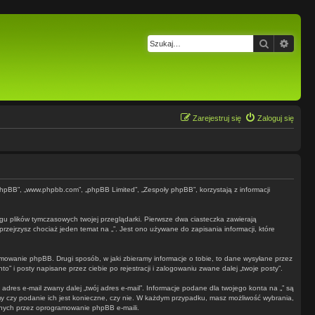
Szukaj
Wysz
Zarejestruj się
Zaloguj się
e phpBB”, „www.phpbb.com”, „phpBB Limited”, „Zespoły phpBB”, korzystają z informacji
ogu plików tymczasowych twojej przeglądarki. Pierwsze dwa ciasteczka zawierają
przejrzysz chociaż jeden temat na „”. Jest ono używane do zapisania informacji, które
owanie phpBB. Drugi sposób, w jaki zbieramy informacje o tobie, to dane wysyłane przez
 i posty napisane przez ciebie po rejestracji i zalogowaniu zwane dalej „twoje posty”.
dres e-mail zwany dalej „twój adres e-mail”. Informacje podane dla twojego konta na „” są
y czy podanie ich jest konieczne, czy nie. W każdym przypadku, masz możliwość wybrania,
anych przez oprogramowanie phpBB e-maili.