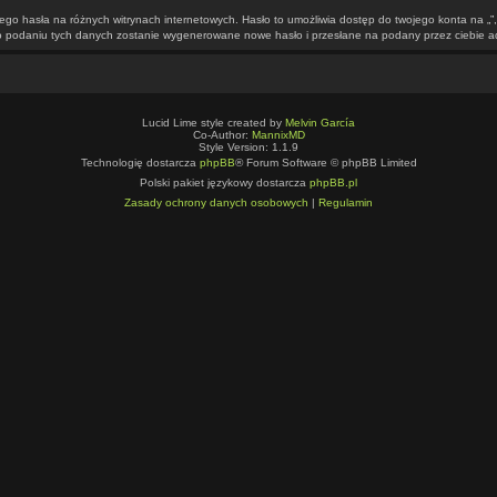
mego hasła na różnych witrynach internetowych. Hasło to umożliwia dostęp do twojego konta na „
 Po podaniu tych danych zostanie wygenerowane nowe hasło i przesłane na podany przez ciebie a
Lucid Lime style created by
Melvin García
Co-Author:
MannixMD
Style Version: 1.1.9
Technologię dostarcza
phpBB
® Forum Software © phpBB Limited
Polski pakiet językowy dostarcza
phpBB.pl
Zasady ochrony danych osobowych
|
Regulamin