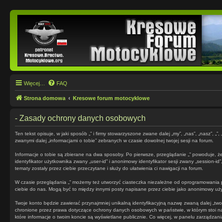
Więcej…
FAQ
Strona domowa
Kresowe forum motocyklowe
- Zasady ochrony danych osobowych
Ten tekst opisuje, w jaki sposób „” i firmy stowarzyszone zwane dalej „my”, „nas”, „nasz”,
zwanymi dalej „informacjami o tobie” zebranych w czasie dowolnej twojej sesji na forum.
Informacje o tobie są zbierane na dwa sposoby. Po pierwsze, przeglądanie „” powoduje, że
identyfikator użytkownika zwany „user-id” i anonimowy identyfikator sesji zwany „session-i
tematy zostały przez ciebie przeczytane i służy do ułatwienia ci nawigacji na forum.
W czasie przeglądania „” możemy też utworzyć ciasteczka niezależne od oprogramowania p
ciebie do nas. Mogą być to między innymi posty napisane przez ciebie jako anonimowy użytk
Twoje konto będzie zawierać przynajmniej unikalną identyfikacyjną nazwę zwaną dalej „two
chronione przez prawa dotyczące ochrony danych osobowych w państwie, w którym stoi nas
które informacje o twoim koncie są wyświetlane publicznie. Co więcej, w panelu zarządz