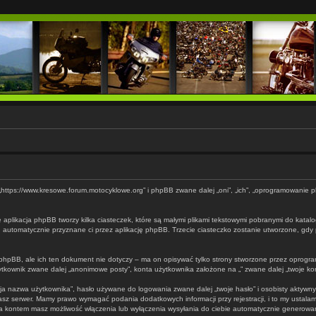
 „”, „https://www.kresowe.forum.motocyklowe.org” i phpBB zwane dalej „oni”, „ich”, „oprogramowani
 aplikacja phpBB tworzy kilka ciasteczek, które są małymi plikami tekstowymi pobranymi do katal
d”, automatycznie przyznane ci przez aplikację phpBB. Trzecie ciasteczko zostanie utworzone, gdy 
hpBB, ale ich ten dokument nie dotyczy – ma on opisywać tylko strony stworzone przez oprogram
ownik zwane dalej „anonimowe posty”, konta użytkownika założone na „” zwane dalej „twoje konto”
ja nazwa użytkownika”, hasło używane do logowania zwane dalej „twoje hasło” i osobisty aktywny a
z serwer. Mamy prawo wymagać podania dodatkowych informacji przy rejestracji, i to my ustalam
ania kontem masz możliwość włączenia lub wyłączenia wysyłania do ciebie automatycznie generow