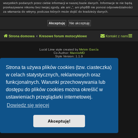
wszystkich podanych przez ciebie informacji w naszej bazie danych. Informacje te nie będą
przekazywane nikomu bez twojej zgody, ale ani „”, ani phpBB nie ponosi odpowiedzialności
za włamania do witryny, podczas których może dojść do kradzieży danych.
Strona domowa
Kresowe forum motocyklowe
Kontakt z nami
Lucid Lime style created by
Melvin García
Co-Author:
MannixMD
Style Version: 1.1.9
Technologię dostarcza
phpBB
® Forum Software © phpBB Limited
Polski pakiet językowy dostarcza
phpBB.pl
Strona ta używa plików cookies (tzw. ciasteczka)
Zasady ochrony danych osobowych
|
Regulamin
w celach statystycznych, reklamowych oraz
funkcjonalnych. Warunki przechowywania lub
dostępu do plików cookies można określić w
ustawieniach przeglądarki internetowej.
Dowiedz się więcej
Akceptuję!