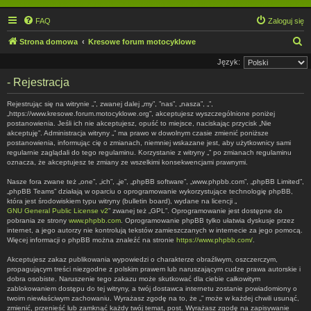
FAQ
Zaloguj się
S
Strona domowa
Kresowe forum motocyklowe
z
Język:
u
- Rejestracja
k
Rejestrując się na witrynie „”, zwanej dalej „my”, ”nas”, „nasza”, „”,
a
„https://www.kresowe.forum.motocyklowe.org”, akceptujesz wyszczególnione poniżej
postanowienia. Jeśli ich nie akceptujesz, opuść to miejsce, naciskając przycisk „Nie
j
akceptuję”. Administracja witryny „” ma prawo w dowolnym czasie zmienić poniższe
postanowienia, informując cię o zmianach, niemniej wskazane jest, aby użytkownicy sami
regularnie zaglądali do tego regulaminu. Korzystanie z witryny „” po zmianach regulaminu
oznacza, że akceptujesz te zmiany ze wszelkimi konsekwencjami prawnymi.
Nasze fora zwane też „one”, „ich”, „je”, „phpBB software”, „www.phpbb.com”, „phpBB Limited”,
„phpBB Teams” działają w oparciu o oprogramowanie wykorzystujące technologię phpBB,
która jest środowiskiem typu witryny (bulletin board), wydane na licencji „
GNU General Public License v2
” zwanej też „GPL”. Oprogramowanie jest dostępne do
pobrania ze strony
www.phpbb.com
. Oprogramowanie phpBB tylko ułatwia dyskusje przez
internet, a jego autorzy nie kontrolują tekstów zamieszczanych w internecie za jego pomocą.
Więcej informacji o phpBB można znaleźć na stronie
https://www.phpbb.com/
.
Akceptujesz zakaz publikowania wypowiedzi o charakterze obraźliwym, oszczerczym,
propagującym treści niezgodne z polskim prawem lub naruszającym cudze prawa autorskie i
dobra osobiste. Naruszenie tego zakazu może skutkować dla ciebie całkowitym
zablokowaniem dostępu do tej witryny, a twój dostawca internetu zostanie powiadomiony o
twoim niewłaściwym zachowaniu. Wyrażasz zgodę na to, że „” może w każdej chwili usunąć,
zmienić, przenieść lub zamknąć każdy twój temat, post. Wyrażasz zgodę na zapisywanie