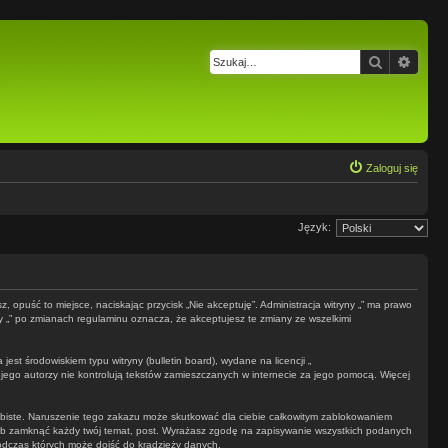
Szukaj
Wysz
Zaloguj się
Język:
z, opuść to miejsce, naciskając przycisk „Nie akceptuję”. Administracja witryny „” ma prawo
ny „” po zmianach regulaminu oznacza, że akceptujesz te zmiany ze wszelkimi
st środowiskiem typu witryny (bulletin board), wydane na licencji „
 jego autorzy nie kontrolują tekstów zamieszczanych w internecie za jego pomocą. Więcej
obiste. Naruszenie tego zakazu może skutkować dla ciebie całkowitym zablokowaniem
 lub zamknąć każdy twój temat, post. Wyrażasz zgodę na zapisywanie wszystkich podanych
podczas których może dojść do kradzieży danych.