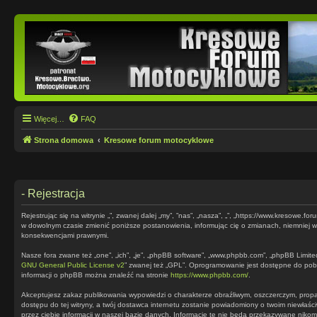
Więcej…
FAQ
Strona domowa
Kresowe forum motocyklowe
- Rejestracja
Rejestrując się na witrynie „”, zwanej dalej „my”, ”nas”, „nasza”, „”, „https://www.kresowe.
w dowolnym czasie zmienić poniższe postanowienia, informując cię o zmianach, niemniej ws
konsekwencjami prawnymi.
Nasze fora zwane też „one”, „ich”, „je”, „phpBB software”, „www.phpbb.com”, „phpBB Limite
GNU General Public License v2
” zwanej też „GPL”. Oprogramowanie jest dostępne do pob
informacji o phpBB można znaleźć na stronie
https://www.phpbb.com/
.
Akceptujesz zakaz publikowania wypowiedzi o charakterze obraźliwym, oszczerczym, prop
dostępu do tej witryny, a twój dostawca internetu zostanie powiadomiony o twoim niewłaś
przez ciebie informacji w naszej bazie danych. Informacje te nie będą przekazywane nikom