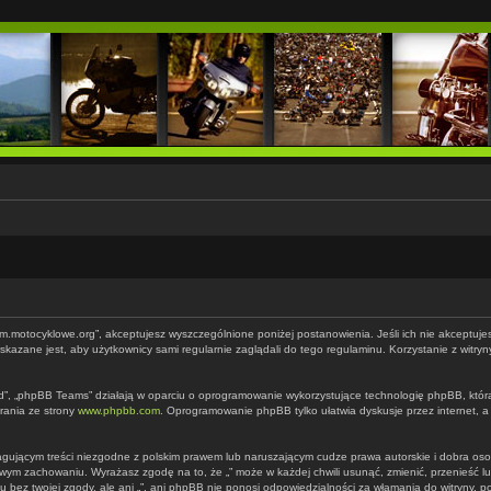
forum.motocyklowe.org”, akceptujesz wyszczególnione poniżej postanowienia. Jeśli ich nie akceptujes
kazane jest, aby użytkownicy sami regularnie zaglądali do tego regulaminu. Korzystanie z witry
d”, „phpBB Teams” działają w oparciu o oprogramowanie wykorzystujące technologię phpBB, która je
rania ze strony
www.phpbb.com
. Oprogramowanie phpBB tylko ułatwia dyskusje przez internet, a
agującym treści niezgodne z polskim prawem lub naruszającym cudze prawa autorskie i dobra os
ciwym zachowaniu. Wyrażasz zgodę na to, że „” może w każdej chwili usunąć, zmienić, przenieść
u bez twojej zgody, ale ani „”, ani phpBB nie ponosi odpowiedzialności za włamania do witryny, 