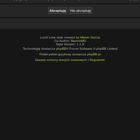
Lucid Lime style created by
Melvin García
Co-Author:
MannixMD
Style Version: 1.1.9
Technologię dostarcza
phpBB
® Forum Software © phpBB Limited
Polski pakiet językowy dostarcza
phpBB.pl
Zasady ochrony danych osobowych
|
Regulamin