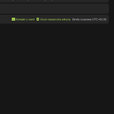
Kontakt z nami
Usuń ciasteczka witryny
Strefa czasowa
UTC+01:00