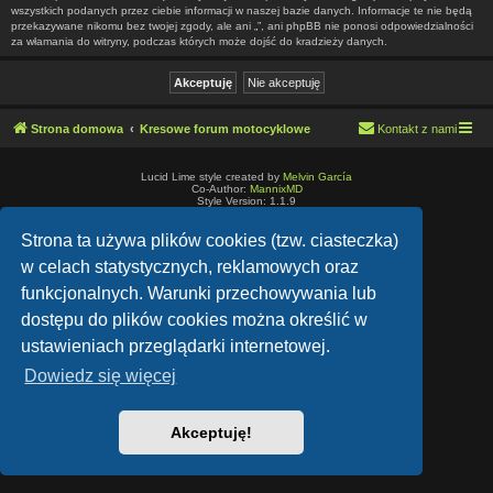
wszystkich podanych przez ciebie informacji w naszej bazie danych. Informacje te nie będą
przekazywane nikomu bez twojej zgody, ale ani „”, ani phpBB nie ponosi odpowiedzialności
za włamania do witryny, podczas których może dojść do kradzieży danych.
Strona domowa
Kresowe forum motocyklowe
Kontakt z nami
Lucid Lime style created by
Melvin García
Co-Author:
MannixMD
Style Version: 1.1.9
Technologię dostarcza
phpBB
® Forum Software © phpBB Limited
Polski pakiet językowy dostarcza
phpBB.pl
Strona ta używa plików cookies (tzw. ciasteczka)
Zasady ochrony danych osobowych
|
Regulamin
w celach statystycznych, reklamowych oraz
funkcjonalnych. Warunki przechowywania lub
dostępu do plików cookies można określić w
ustawieniach przeglądarki internetowej.
Dowiedz się więcej
Akceptuję!