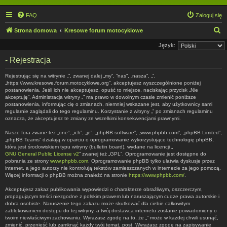
FAQ
Zaloguj się
S
Strona domowa
Kresowe forum motocyklowe
z
Język:
u
- Rejestracja
k
Rejestrując się na witrynie „”, zwanej dalej „my”, ”nas”, „nasza”, „”,
a
„https://www.kresowe.forum.motocyklowe.org”, akceptujesz wyszczególnione poniżej
postanowienia. Jeśli ich nie akceptujesz, opuść to miejsce, naciskając przycisk „Nie
j
akceptuję”. Administracja witryny „” ma prawo w dowolnym czasie zmienić poniższe
postanowienia, informując cię o zmianach, niemniej wskazane jest, aby użytkownicy sami
regularnie zaglądali do tego regulaminu. Korzystanie z witryny „” po zmianach regulaminu
oznacza, że akceptujesz te zmiany ze wszelkimi konsekwencjami prawnymi.
Nasze fora zwane też „one”, „ich”, „je”, „phpBB software”, „www.phpbb.com”, „phpBB Limited”,
„phpBB Teams” działają w oparciu o oprogramowanie wykorzystujące technologię phpBB,
która jest środowiskiem typu witryny (bulletin board), wydane na licencji „
GNU General Public License v2
” zwanej też „GPL”. Oprogramowanie jest dostępne do
pobrania ze strony
www.phpbb.com
. Oprogramowanie phpBB tylko ułatwia dyskusje przez
internet, a jego autorzy nie kontrolują tekstów zamieszczanych w internecie za jego pomocą.
Więcej informacji o phpBB można znaleźć na stronie
https://www.phpbb.com/
.
Akceptujesz zakaz publikowania wypowiedzi o charakterze obraźliwym, oszczerczym,
propagującym treści niezgodne z polskim prawem lub naruszającym cudze prawa autorskie i
dobra osobiste. Naruszenie tego zakazu może skutkować dla ciebie całkowitym
zablokowaniem dostępu do tej witryny, a twój dostawca internetu zostanie powiadomiony o
twoim niewłaściwym zachowaniu. Wyrażasz zgodę na to, że „” może w każdej chwili usunąć,
zmienić, przenieść lub zamknąć każdy twój temat, post. Wyrażasz zgodę na zapisywanie