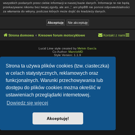
wszystkich podanych przez ciebie informacji w naszej bazie danych. Informacje te nie będą
przekazywane nikomu bez twojej zgody, ale ani „”, ani phpBB nie ponosi odpowiedzialności
za włamania do witryny, podczas których może dojść do kradzieży danych.
Strona domowa
Kresowe forum motocyklowe
Kontakt z nami
Lucid Lime style created by
Melvin García
Co-Author:
MannixMD
Style Version: 1.1.9
Technologię dostarcza
phpBB
® Forum Software © phpBB Limited
Polski pakiet językowy dostarcza
phpBB.pl
Strona ta używa plików cookies (tzw. ciasteczka)
Zasady ochrony danych osobowych
|
Regulamin
w celach statystycznych, reklamowych oraz
funkcjonalnych. Warunki przechowywania lub
dostępu do plików cookies można określić w
ustawieniach przeglądarki internetowej.
Dowiedz się więcej
Akceptuję!