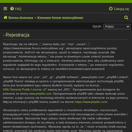
FAQ
Zaloguj się
S
Strona domowa
Kresowe forum motocyklowe
z
Język:
u
- Rejestracja
k
Rejestrując się na witrynie „”, zwanej dalej „my”, ”nas”, „nasza”, „”,
a
„https://www.kresowe.forum.motocyklowe.org”, akceptujesz wyszczególnione poniżej
postanowienia. Jeśli ich nie akceptujesz, opuść to miejsce, naciskając przycisk „Nie
j
akceptuję”. Administracja witryny „” ma prawo w dowolnym czasie zmienić poniższe
postanowienia, informując cię o zmianach, niemniej wskazane jest, aby użytkownicy sami
regularnie zaglądali do tego regulaminu. Korzystanie z witryny „” po zmianach regulaminu
oznacza, że akceptujesz te zmiany ze wszelkimi konsekwencjami prawnymi.
Nasze fora zwane też „one”, „ich”, „je”, „phpBB software”, „www.phpbb.com”, „phpBB Limited”,
„phpBB Teams” działają w oparciu o oprogramowanie wykorzystujące technologię phpBB,
która jest środowiskiem typu witryny (bulletin board), wydane na licencji „
GNU General Public License v2
” zwanej też „GPL”. Oprogramowanie jest dostępne do
pobrania ze strony
www.phpbb.com
. Oprogramowanie phpBB tylko ułatwia dyskusje przez
internet, a jego autorzy nie kontrolują tekstów zamieszczanych w internecie za jego pomocą.
Więcej informacji o phpBB można znaleźć na stronie
https://www.phpbb.com/
.
Akceptujesz zakaz publikowania wypowiedzi o charakterze obraźliwym, oszczerczym,
propagującym treści niezgodne z polskim prawem lub naruszającym cudze prawa autorskie i
dobra osobiste. Naruszenie tego zakazu może skutkować dla ciebie całkowitym
zablokowaniem dostępu do tej witryny, a twój dostawca internetu zostanie powiadomiony o
twoim niewłaściwym zachowaniu. Wyrażasz zgodę na to, że „” może w każdej chwili usunąć,
zmienić, przenieść lub zamknąć każdy twój temat, post. Wyrażasz zgodę na zapisywanie