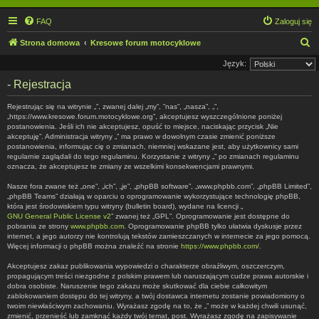
FAQ
Zaloguj się
S
Strona domowa
Kresowe forum motocyklowe
z
Język:
u
- Rejestracja
k
Rejestrując się na witrynie „”, zwanej dalej „my”, ”nas”, „nasza”, „”,
a
„https://www.kresowe.forum.motocyklowe.org”, akceptujesz wyszczególnione poniżej
postanowienia. Jeśli ich nie akceptujesz, opuść to miejsce, naciskając przycisk „Nie
j
akceptuję”. Administracja witryny „” ma prawo w dowolnym czasie zmienić poniższe
postanowienia, informując cię o zmianach, niemniej wskazane jest, aby użytkownicy sami
regularnie zaglądali do tego regulaminu. Korzystanie z witryny „” po zmianach regulaminu
oznacza, że akceptujesz te zmiany ze wszelkimi konsekwencjami prawnymi.
Nasze fora zwane też „one”, „ich”, „je”, „phpBB software”, „www.phpbb.com”, „phpBB Limited”,
„phpBB Teams” działają w oparciu o oprogramowanie wykorzystujące technologię phpBB,
która jest środowiskiem typu witryny (bulletin board), wydane na licencji „
GNU General Public License v2
” zwanej też „GPL”. Oprogramowanie jest dostępne do
pobrania ze strony
www.phpbb.com
. Oprogramowanie phpBB tylko ułatwia dyskusje przez
internet, a jego autorzy nie kontrolują tekstów zamieszczanych w internecie za jego pomocą.
Więcej informacji o phpBB można znaleźć na stronie
https://www.phpbb.com/
.
Akceptujesz zakaz publikowania wypowiedzi o charakterze obraźliwym, oszczerczym,
propagującym treści niezgodne z polskim prawem lub naruszającym cudze prawa autorskie i
dobra osobiste. Naruszenie tego zakazu może skutkować dla ciebie całkowitym
zablokowaniem dostępu do tej witryny, a twój dostawca internetu zostanie powiadomiony o
twoim niewłaściwym zachowaniu. Wyrażasz zgodę na to, że „” może w każdej chwili usunąć,
zmienić, przenieść lub zamknąć każdy twój temat, post. Wyrażasz zgodę na zapisywanie