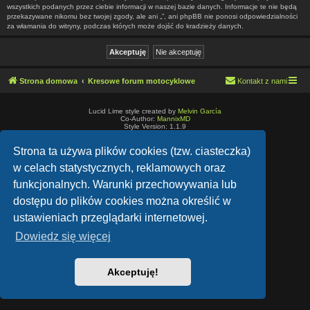
wszystkich podanych przez ciebie informacji w naszej bazie danych. Informacje te nie będą
przekazywane nikomu bez twojej zgody, ale ani „”, ani phpBB nie ponosi odpowiedzialności
za włamania do witryny, podczas których może dojść do kradzieży danych.
Strona domowa
Kresowe forum motocyklowe
Kontakt z nami
Lucid Lime style created by
Melvin García
Co-Author:
MannixMD
Style Version: 1.1.9
Technologię dostarcza
phpBB
® Forum Software © phpBB Limited
Polski pakiet językowy dostarcza
phpBB.pl
Strona ta używa plików cookies (tzw. ciasteczka)
Zasady ochrony danych osobowych
|
Regulamin
w celach statystycznych, reklamowych oraz
funkcjonalnych. Warunki przechowywania lub
dostępu do plików cookies można określić w
ustawieniach przeglądarki internetowej.
Dowiedz się więcej
Akceptuję!