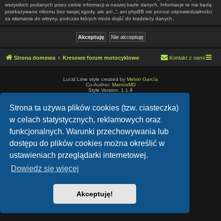
wszystkich podanych przez ciebie informacji w naszej bazie danych. Informacje te nie będą
przekazywane nikomu bez twojej zgody, ale ani „”, ani phpBB nie ponosi odpowiedzialności
za włamania do witryny, podczas których może dojść do kradzieży danych.
Strona domowa
Kresowe forum motocyklowe
Kontakt z nami
Lucid Lime style created by
Melvin García
Co-Author:
MannixMD
Style Version: 1.1.9
Technologię dostarcza
phpBB
® Forum Software © phpBB Limited
Polski pakiet językowy dostarcza
phpBB.pl
Strona ta używa plików cookies (tzw. ciasteczka)
Zasady ochrony danych osobowych
|
Regulamin
w celach statystycznych, reklamowych oraz
funkcjonalnych. Warunki przechowywania lub
dostępu do plików cookies można określić w
ustawieniach przeglądarki internetowej.
Dowiedz się więcej
Akceptuję!