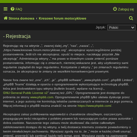
FAQ
Zaloguj się
S
Strona domowa
Kresowe forum motocyklowe
z
Język:
u
- Rejestracja
k
Rejestrując się na witrynie „”, zwanej dalej „my”, ”nas”, „nasza”, „”,
a
„https://www.kresowe.forum.motocyklowe.org”, akceptujesz wyszczególnione poniżej
postanowienia. Jeśli ich nie akceptujesz, opuść to miejsce, naciskając przycisk „Nie
j
akceptuję”. Administracja witryny „” ma prawo w dowolnym czasie zmienić poniższe
postanowienia, informując cię o zmianach, niemniej wskazane jest, aby użytkownicy sami
regularnie zaglądali do tego regulaminu. Korzystanie z witryny „” po zmianach regulaminu
oznacza, że akceptujesz te zmiany ze wszelkimi konsekwencjami prawnymi.
Nasze fora zwane też „one”, „ich”, „je”, „phpBB software”, „www.phpbb.com”, „phpBB Limited”,
„phpBB Teams” działają w oparciu o oprogramowanie wykorzystujące technologię phpBB,
która jest środowiskiem typu witryny (bulletin board), wydane na licencji „
GNU General Public License v2
” zwanej też „GPL”. Oprogramowanie jest dostępne do
pobrania ze strony
www.phpbb.com
. Oprogramowanie phpBB tylko ułatwia dyskusje przez
internet, a jego autorzy nie kontrolują tekstów zamieszczanych w internecie za jego pomocą.
Więcej informacji o phpBB można znaleźć na stronie
https://www.phpbb.com/
.
Akceptujesz zakaz publikowania wypowiedzi o charakterze obraźliwym, oszczerczym,
propagującym treści niezgodne z polskim prawem lub naruszającym cudze prawa autorskie i
dobra osobiste. Naruszenie tego zakazu może skutkować dla ciebie całkowitym
zablokowaniem dostępu do tej witryny, a twój dostawca internetu zostanie powiadomiony o
twoim niewłaściwym zachowaniu. Wyrażasz zgodę na to, że „” może w każdej chwili usunąć,
zmienić, przenieść lub zamknąć każdy twój temat, post. Wyrażasz zgodę na zapisywanie