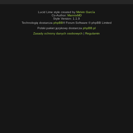
Lucid Lime style created by
Melvin García
Co-Author:
MannixMD
Style Version: 1.1.9
Technologię dostarcza
phpBB
® Forum Software © phpBB Limited
Polski pakiet językowy dostarcza
phpBB.pl
Zasady ochrony danych osobowych
|
Regulamin