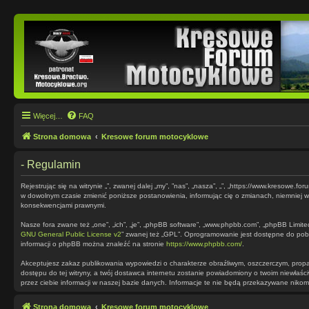
Więcej…
FAQ
Strona domowa
Kresowe forum motocyklowe
- Regulamin
Rejestrując się na witrynie „”, zwanej dalej „my”, ”nas”, „nasza”, „”, „https://www.kresowe.
w dowolnym czasie zmienić poniższe postanowienia, informując cię o zmianach, niemniej ws
konsekwencjami prawnymi.
Nasze fora zwane też „one”, „ich”, „je”, „phpBB software”, „www.phpbb.com”, „phpBB Limite
GNU General Public License v2
” zwanej też „GPL”. Oprogramowanie jest dostępne do pob
informacji o phpBB można znaleźć na stronie
https://www.phpbb.com/
.
Akceptujesz zakaz publikowania wypowiedzi o charakterze obraźliwym, oszczerczym, prop
dostępu do tej witryny, a twój dostawca internetu zostanie powiadomiony o twoim niewłaś
przez ciebie informacji w naszej bazie danych. Informacje te nie będą przekazywane nikom
Strona domowa
Kresowe forum motocyklowe