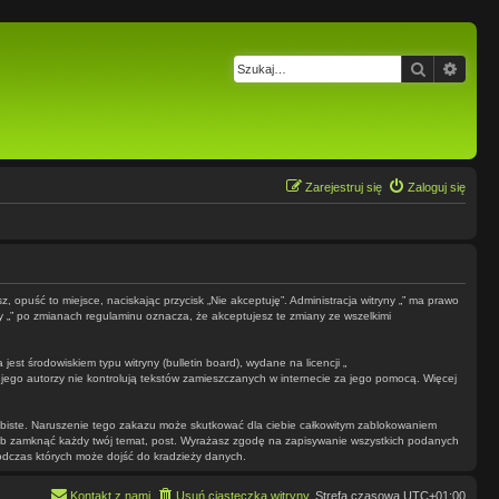
Szukaj
Wysz
Zarejestruj się
Zaloguj się
z, opuść to miejsce, naciskając przycisk „Nie akceptuję”. Administracja witryny „” ma prawo
ny „” po zmianach regulaminu oznacza, że akceptujesz te zmiany ze wszelkimi
st środowiskiem typu witryny (bulletin board), wydane na licencji „
 jego autorzy nie kontrolują tekstów zamieszczanych w internecie za jego pomocą. Więcej
obiste. Naruszenie tego zakazu może skutkować dla ciebie całkowitym zablokowaniem
 lub zamknąć każdy twój temat, post. Wyrażasz zgodę na zapisywanie wszystkich podanych
podczas których może dojść do kradzieży danych.
Kontakt z nami
Usuń ciasteczka witryny
Strefa czasowa
UTC+01:00