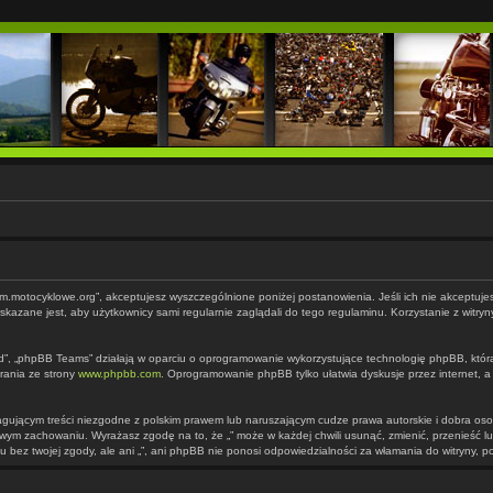
forum.motocyklowe.org”, akceptujesz wyszczególnione poniżej postanowienia. Jeśli ich nie akceptujes
kazane jest, aby użytkownicy sami regularnie zaglądali do tego regulaminu. Korzystanie z witry
d”, „phpBB Teams” działają w oparciu o oprogramowanie wykorzystujące technologię phpBB, która je
rania ze strony
www.phpbb.com
. Oprogramowanie phpBB tylko ułatwia dyskusje przez internet, a
agującym treści niezgodne z polskim prawem lub naruszającym cudze prawa autorskie i dobra os
ciwym zachowaniu. Wyrażasz zgodę na to, że „” może w każdej chwili usunąć, zmienić, przenieść
u bez twojej zgody, ale ani „”, ani phpBB nie ponosi odpowiedzialności za włamania do witryny, 