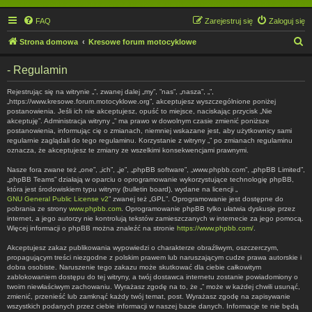
FAQ
Zarejestruj się
Zaloguj się
S
Strona domowa
Kresowe forum motocyklowe
z
- Regulamin
u
k
Rejestrując się na witrynie „”, zwanej dalej „my”, ”nas”, „nasza”, „”,
„https://www.kresowe.forum.motocyklowe.org”, akceptujesz wyszczególnione poniżej
a
postanowienia. Jeśli ich nie akceptujesz, opuść to miejsce, naciskając przycisk „Nie
akceptuję”. Administracja witryny „” ma prawo w dowolnym czasie zmienić poniższe
j
postanowienia, informując cię o zmianach, niemniej wskazane jest, aby użytkownicy sami
regularnie zaglądali do tego regulaminu. Korzystanie z witryny „” po zmianach regulaminu
oznacza, że akceptujesz te zmiany ze wszelkimi konsekwencjami prawnymi.
Nasze fora zwane też „one”, „ich”, „je”, „phpBB software”, „www.phpbb.com”, „phpBB Limited”,
„phpBB Teams” działają w oparciu o oprogramowanie wykorzystujące technologię phpBB,
która jest środowiskiem typu witryny (bulletin board), wydane na licencji „
GNU General Public License v2
” zwanej też „GPL”. Oprogramowanie jest dostępne do
pobrania ze strony
www.phpbb.com
. Oprogramowanie phpBB tylko ułatwia dyskusje przez
internet, a jego autorzy nie kontrolują tekstów zamieszczanych w internecie za jego pomocą.
Więcej informacji o phpBB można znaleźć na stronie
https://www.phpbb.com/
.
Akceptujesz zakaz publikowania wypowiedzi o charakterze obraźliwym, oszczerczym,
propagującym treści niezgodne z polskim prawem lub naruszającym cudze prawa autorskie i
dobra osobiste. Naruszenie tego zakazu może skutkować dla ciebie całkowitym
zablokowaniem dostępu do tej witryny, a twój dostawca internetu zostanie powiadomiony o
twoim niewłaściwym zachowaniu. Wyrażasz zgodę na to, że „” może w każdej chwili usunąć,
zmienić, przenieść lub zamknąć każdy twój temat, post. Wyrażasz zgodę na zapisywanie
wszystkich podanych przez ciebie informacji w naszej bazie danych. Informacje te nie będą