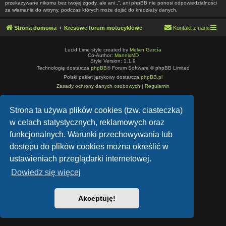
przekazywane nikomu bez twojej zgody, ale ani „”, ani phpBB nie ponosi odpowiedzialności
za włamania do witryny, podczas których może dojść do kradzieży danych.
Strona domowa
Kresowe forum motocyklowe
Kontakt z nami
Lucid Lime style created by
Melvin García
Co-Author:
MannixMD
Style Version: 1.1.9
Technologię dostarcza
phpBB
® Forum Software © phpBB Limited
Polski pakiet językowy dostarcza
phpBB.pl
Zasady ochrony danych osobowych
|
Regulamin
Strona ta używa plików cookies (tzw. ciasteczka)
w celach statystycznych, reklamowych oraz
funkcjonalnych. Warunki przechowywania lub
dostępu do plików cookies można określić w
ustawieniach przeglądarki internetowej.
Dowiedz się więcej
Akceptuję!