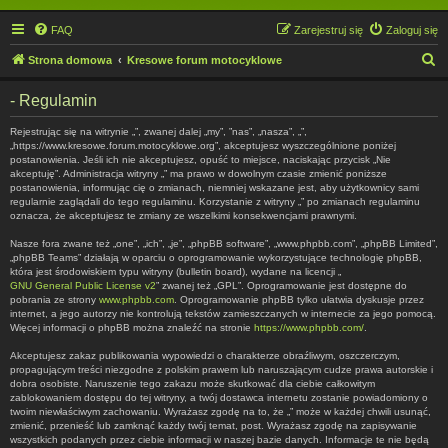
FAQ
Zarejestruj się
Zaloguj się
S
Strona domowa
Kresowe forum motocyklowe
z
- Regulamin
u
k
Rejestrując się na witrynie „”, zwanej dalej „my”, ”nas”, „nasza”, „”,
„https://www.kresowe.forum.motocyklowe.org”, akceptujesz wyszczególnione poniżej
a
postanowienia. Jeśli ich nie akceptujesz, opuść to miejsce, naciskając przycisk „Nie
akceptuję”. Administracja witryny „” ma prawo w dowolnym czasie zmienić poniższe
j
postanowienia, informując cię o zmianach, niemniej wskazane jest, aby użytkownicy sami
regularnie zaglądali do tego regulaminu. Korzystanie z witryny „” po zmianach regulaminu
oznacza, że akceptujesz te zmiany ze wszelkimi konsekwencjami prawnymi.
Nasze fora zwane też „one”, „ich”, „je”, „phpBB software”, „www.phpbb.com”, „phpBB Limited”,
„phpBB Teams” działają w oparciu o oprogramowanie wykorzystujące technologię phpBB,
która jest środowiskiem typu witryny (bulletin board), wydane na licencji „
GNU General Public License v2
” zwanej też „GPL”. Oprogramowanie jest dostępne do
pobrania ze strony
www.phpbb.com
. Oprogramowanie phpBB tylko ułatwia dyskusje przez
internet, a jego autorzy nie kontrolują tekstów zamieszczanych w internecie za jego pomocą.
Więcej informacji o phpBB można znaleźć na stronie
https://www.phpbb.com/
.
Akceptujesz zakaz publikowania wypowiedzi o charakterze obraźliwym, oszczerczym,
propagującym treści niezgodne z polskim prawem lub naruszającym cudze prawa autorskie i
dobra osobiste. Naruszenie tego zakazu może skutkować dla ciebie całkowitym
zablokowaniem dostępu do tej witryny, a twój dostawca internetu zostanie powiadomiony o
twoim niewłaściwym zachowaniu. Wyrażasz zgodę na to, że „” może w każdej chwili usunąć,
zmienić, przenieść lub zamknąć każdy twój temat, post. Wyrażasz zgodę na zapisywanie
wszystkich podanych przez ciebie informacji w naszej bazie danych. Informacje te nie będą