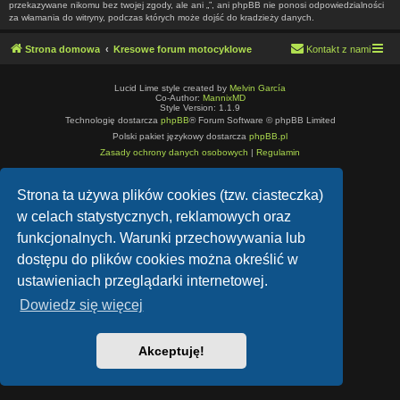
przekazywane nikomu bez twojej zgody, ale ani „”, ani phpBB nie ponosi odpowiedzialności
za włamania do witryny, podczas których może dojść do kradzieży danych.
Strona domowa
Kresowe forum motocyklowe
Kontakt z nami
Lucid Lime style created by
Melvin García
Co-Author:
MannixMD
Style Version: 1.1.9
Technologię dostarcza
phpBB
® Forum Software © phpBB Limited
Polski pakiet językowy dostarcza
phpBB.pl
Zasady ochrony danych osobowych
|
Regulamin
Strona ta używa plików cookies (tzw. ciasteczka)
w celach statystycznych, reklamowych oraz
funkcjonalnych. Warunki przechowywania lub
dostępu do plików cookies można określić w
ustawieniach przeglądarki internetowej.
Dowiedz się więcej
Akceptuję!