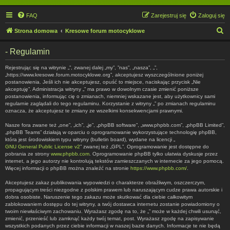
FAQ
Zarejestruj się
Zaloguj się
S
Strona domowa
Kresowe forum motocyklowe
z
- Regulamin
u
k
Rejestrując się na witrynie „”, zwanej dalej „my”, ”nas”, „nasza”, „”,
„https://www.kresowe.forum.motocyklowe.org”, akceptujesz wyszczególnione poniżej
a
postanowienia. Jeśli ich nie akceptujesz, opuść to miejsce, naciskając przycisk „Nie
akceptuję”. Administracja witryny „” ma prawo w dowolnym czasie zmienić poniższe
j
postanowienia, informując cię o zmianach, niemniej wskazane jest, aby użytkownicy sami
regularnie zaglądali do tego regulaminu. Korzystanie z witryny „” po zmianach regulaminu
oznacza, że akceptujesz te zmiany ze wszelkimi konsekwencjami prawnymi.
Nasze fora zwane też „one”, „ich”, „je”, „phpBB software”, „www.phpbb.com”, „phpBB Limited”,
„phpBB Teams” działają w oparciu o oprogramowanie wykorzystujące technologię phpBB,
która jest środowiskiem typu witryny (bulletin board), wydane na licencji „
GNU General Public License v2
” zwanej też „GPL”. Oprogramowanie jest dostępne do
pobrania ze strony
www.phpbb.com
. Oprogramowanie phpBB tylko ułatwia dyskusje przez
internet, a jego autorzy nie kontrolują tekstów zamieszczanych w internecie za jego pomocą.
Więcej informacji o phpBB można znaleźć na stronie
https://www.phpbb.com/
.
Akceptujesz zakaz publikowania wypowiedzi o charakterze obraźliwym, oszczerczym,
propagującym treści niezgodne z polskim prawem lub naruszającym cudze prawa autorskie i
dobra osobiste. Naruszenie tego zakazu może skutkować dla ciebie całkowitym
zablokowaniem dostępu do tej witryny, a twój dostawca internetu zostanie powiadomiony o
twoim niewłaściwym zachowaniu. Wyrażasz zgodę na to, że „” może w każdej chwili usunąć,
zmienić, przenieść lub zamknąć każdy twój temat, post. Wyrażasz zgodę na zapisywanie
wszystkich podanych przez ciebie informacji w naszej bazie danych. Informacje te nie będą