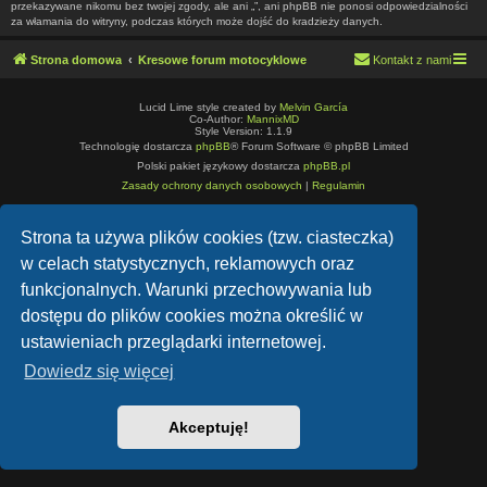
przekazywane nikomu bez twojej zgody, ale ani „”, ani phpBB nie ponosi odpowiedzialności
za włamania do witryny, podczas których może dojść do kradzieży danych.
Strona domowa
Kresowe forum motocyklowe
Kontakt z nami
Lucid Lime style created by
Melvin García
Co-Author:
MannixMD
Style Version: 1.1.9
Technologię dostarcza
phpBB
® Forum Software © phpBB Limited
Polski pakiet językowy dostarcza
phpBB.pl
Zasady ochrony danych osobowych
|
Regulamin
Strona ta używa plików cookies (tzw. ciasteczka)
w celach statystycznych, reklamowych oraz
funkcjonalnych. Warunki przechowywania lub
dostępu do plików cookies można określić w
ustawieniach przeglądarki internetowej.
Dowiedz się więcej
Akceptuję!