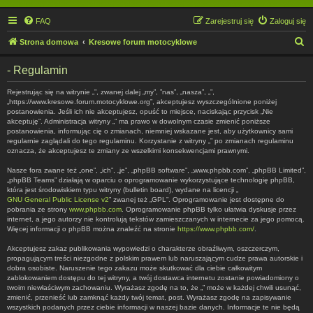
FAQ
Zarejestruj się
Zaloguj się
S
Strona domowa
Kresowe forum motocyklowe
z
- Regulamin
u
k
Rejestrując się na witrynie „”, zwanej dalej „my”, ”nas”, „nasza”, „”,
„https://www.kresowe.forum.motocyklowe.org”, akceptujesz wyszczególnione poniżej
a
postanowienia. Jeśli ich nie akceptujesz, opuść to miejsce, naciskając przycisk „Nie
akceptuję”. Administracja witryny „” ma prawo w dowolnym czasie zmienić poniższe
j
postanowienia, informując cię o zmianach, niemniej wskazane jest, aby użytkownicy sami
regularnie zaglądali do tego regulaminu. Korzystanie z witryny „” po zmianach regulaminu
oznacza, że akceptujesz te zmiany ze wszelkimi konsekwencjami prawnymi.
Nasze fora zwane też „one”, „ich”, „je”, „phpBB software”, „www.phpbb.com”, „phpBB Limited”,
„phpBB Teams” działają w oparciu o oprogramowanie wykorzystujące technologię phpBB,
która jest środowiskiem typu witryny (bulletin board), wydane na licencji „
GNU General Public License v2
” zwanej też „GPL”. Oprogramowanie jest dostępne do
pobrania ze strony
www.phpbb.com
. Oprogramowanie phpBB tylko ułatwia dyskusje przez
internet, a jego autorzy nie kontrolują tekstów zamieszczanych w internecie za jego pomocą.
Więcej informacji o phpBB można znaleźć na stronie
https://www.phpbb.com/
.
Akceptujesz zakaz publikowania wypowiedzi o charakterze obraźliwym, oszczerczym,
propagującym treści niezgodne z polskim prawem lub naruszającym cudze prawa autorskie i
dobra osobiste. Naruszenie tego zakazu może skutkować dla ciebie całkowitym
zablokowaniem dostępu do tej witryny, a twój dostawca internetu zostanie powiadomiony o
twoim niewłaściwym zachowaniu. Wyrażasz zgodę na to, że „” może w każdej chwili usunąć,
zmienić, przenieść lub zamknąć każdy twój temat, post. Wyrażasz zgodę na zapisywanie
wszystkich podanych przez ciebie informacji w naszej bazie danych. Informacje te nie będą