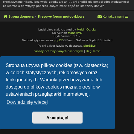
przekazywane nikomu bez twojej zgody, ale ani „”, ani phpBB nie ponosi odpowiedzialności
za włamania do witryny, podczas których może dojść do kradzieży danych.
Strona domowa
Kresowe forum motocyklowe
Kontakt z nami
Lucid Lime style created by
Melvin García
Co-Author:
MannixMD
Style Version: 1.1.9
Technologię dostarcza
phpBB
® Forum Software © phpBB Limited
Polski pakiet językowy dostarcza
phpBB.pl
Zasady ochrony danych osobowych
|
Regulamin
Strona ta używa plików cookies (tzw. ciasteczka)
w celach statystycznych, reklamowych oraz
funkcjonalnych. Warunki przechowywania lub
dostępu do plików cookies można określić w
ustawieniach przeglądarki internetowej.
Dowiedz się więcej
Akceptuję!