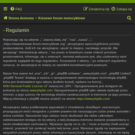
FAQ
Zarejestruj się
Zaloguj się
S
Strona domowa
Kresowe forum motocyklowe
z
- Regulamin
u
k
Rejestrując się na witrynie „”, zwanej dalej „my”, ”nas”, „nasza”, „”,
„https://www.kresowe.forum.motocyklowe.org”, akceptujesz wyszczególnione poniżej
a
postanowienia. Jeśli ich nie akceptujesz, opuść to miejsce, naciskając przycisk „Nie
akceptuję”. Administracja witryny „” ma prawo w dowolnym czasie zmienić poniższe
j
postanowienia, informując cię o zmianach, niemniej wskazane jest, aby użytkownicy sami
regularnie zaglądali do tego regulaminu. Korzystanie z witryny „” po zmianach regulaminu
oznacza, że akceptujesz te zmiany ze wszelkimi konsekwencjami prawnymi.
Nasze fora zwane też „one”, „ich”, „je”, „phpBB software”, „www.phpbb.com”, „phpBB Limited”,
„phpBB Teams” działają w oparciu o oprogramowanie wykorzystujące technologię phpBB,
która jest środowiskiem typu witryny (bulletin board), wydane na licencji „
GNU General Public License v2
” zwanej też „GPL”. Oprogramowanie jest dostępne do
pobrania ze strony
www.phpbb.com
. Oprogramowanie phpBB tylko ułatwia dyskusje przez
internet, a jego autorzy nie kontrolują tekstów zamieszczanych w internecie za jego pomocą.
Więcej informacji o phpBB można znaleźć na stronie
https://www.phpbb.com/
.
Akceptujesz zakaz publikowania wypowiedzi o charakterze obraźliwym, oszczerczym,
propagującym treści niezgodne z polskim prawem lub naruszającym cudze prawa autorskie i
dobra osobiste. Naruszenie tego zakazu może skutkować dla ciebie całkowitym
zablokowaniem dostępu do tej witryny, a twój dostawca internetu zostanie powiadomiony o
twoim niewłaściwym zachowaniu. Wyrażasz zgodę na to, że „” może w każdej chwili usunąć,
zmienić, przenieść lub zamknąć każdy twój temat, post. Wyrażasz zgodę na zapisywanie
wszystkich podanych przez ciebie informacji w naszej bazie danych. Informacje te nie będą