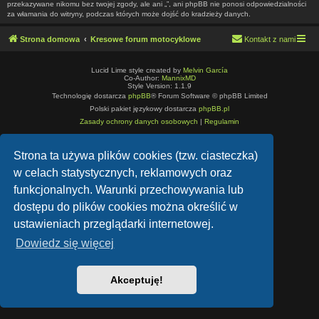
przekazywane nikomu bez twojej zgody, ale ani „”, ani phpBB nie ponosi odpowiedzialności
za włamania do witryny, podczas których może dojść do kradzieży danych.
Strona domowa
Kresowe forum motocyklowe
Kontakt z nami
Lucid Lime style created by
Melvin García
Co-Author:
MannixMD
Style Version: 1.1.9
Technologię dostarcza
phpBB
® Forum Software © phpBB Limited
Polski pakiet językowy dostarcza
phpBB.pl
Zasady ochrony danych osobowych
|
Regulamin
Strona ta używa plików cookies (tzw. ciasteczka)
w celach statystycznych, reklamowych oraz
funkcjonalnych. Warunki przechowywania lub
dostępu do plików cookies można określić w
ustawieniach przeglądarki internetowej.
Dowiedz się więcej
Akceptuję!