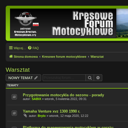
Więcej…
FAQ
Strona domowa
Kresowe forum motocyklowe
Warsztat
Warsztat
Szukaj
Wyszukiwanie
NOWY TEMAT
TEMATY
Przygotowanie motocykla do sezonu - porady
autor:
SABIX
»
wtorek, 5 kwietnia 2022, 09:31
Yamaha Venture xvz 1300 1990 r.
autor:
Brylo
»
wtorek, 12 maja 2020, 12:22
Platforma do manewrowania motocyklem w garażu