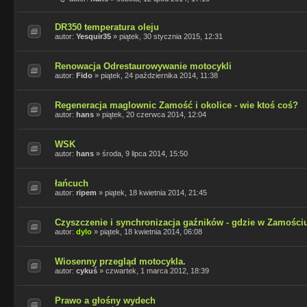
DR350 temperatura oleju
autor:
Yesquir35
»
piątek, 30 stycznia 2015, 12:31
Renowacja Odrestaurowywanie motocykli
autor:
Fido
»
piątek, 24 października 2014, 11:38
Regeneracja maglownic Zamość i okolice - wie ktoś coś?
autor:
hans
»
piątek, 20 czerwca 2014, 12:04
WSK
autor:
hans
»
środa, 9 lipca 2014, 15:50
łańcuch
autor:
ripem
»
piątek, 18 kwietnia 2014, 21:45
Czyszczenie i synchronizacja gaźników - gdzie w Zamości
autor:
dylo
»
piątek, 18 kwietnia 2014, 06:08
Wiosenny przegląd motocykla.
autor:
cykuś
»
czwartek, 1 marca 2012, 18:39
Prawo a głośny wydech