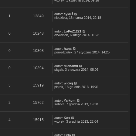
wtorek, 1 kwietnia 2014, 09:18
autor:
cykuś
1
12849
niedziela, 16 marca 2014, 22:18
autor:
LoPeZ1221
0
10248
czwartek, 6 lutego 2014, 11:28
autor:
hans
0
10308
poniedziałek, 27 stycznia 2014, 14:25
autor:
Michałxd
0
10394
piątek, 3 stycznia 2014, 08:06
autor:
wiciej
3
15919
piątek, 13 grudnia 2013, 19:31
autor:
Yarkom
2
15762
sobota, 7 grudnia 2013, 19:38
autor:
Kox
4
15915
wtorek, 3 grudnia 2013, 22:04
autor:
Fido