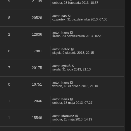
9
21139
sobota, 23 listopada 2013, 10:37
autor:
sas
8
20528
czwartek, 31 października 2013, 07:36
autor:
hans
2
12836
środa, 23 października 2013, 16:20
autor:
netec
6
17981
piątek, 9 sierpnia 2013, 22:15
autor:
cykuś
7
20175
środa, 31 lipca 2013, 21:13
autor:
hans
0
10751
wtorek, 18 czerwca 2013, 21:10
autor:
hans
1
12046
sobota, 18 maja 2013, 07:27
autor:
Mateusz
1
15548
sobota, 11 maja 2013, 14:19