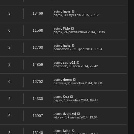
autor:
hans
3
13469
piątek, 30 stycznia 2015, 22:17
autor:
Fido
0
11568
piątek, 24 października 2014, 11:38
autor:
hans
2
12700
poniedziałek, 21 lipca 2014, 17:51
autor:
sauro21
2
14859
czwartek, 10 lipca 2014, 22:42
autor:
ripem
6
16752
niedziela, 20 kwietnia 2014, 01:00
autor:
Kox
2
14330
piątek, 18 kwietnia 2014, 09:47
autor:
dzejdzej
6
16907
wtorek, 1 kwietnia 2014, 19:04
autor:
falko
3
13140