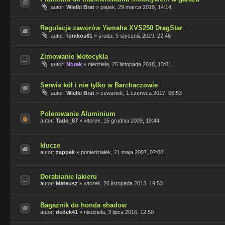
autor:
Wielki Brat
»
piątek, 29 marca 2019, 14:14
Regulacja zaworów Yamaha XVS250 DragStar
autor:
tomkos61
»
środa, 9 stycznia 2019, 22:46
Zimowanie Motocykla
autor:
Norek
»
niedziela, 25 listopada 2018, 13:01
Serwis kół i nie tylko w Barchaczowie
autor:
Wielki Brat
»
czwartek, 1 czerwca 2017, 06:53
Polerowanie Aluminium
autor:
Tado_87
»
wtorek, 15 grudnia 2009, 19:44
klucze
autor:
zappek
»
poniedziałek, 21 maja 2007, 07:00
Dorabianie lakieru
autor:
Mateusz
»
wtorek, 26 listopada 2013, 19:53
Bagażnik do honda shadow
autor:
dedek41
»
niedziela, 3 lipca 2016, 12:50