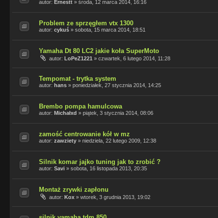
autor:
Ernestt
»
środa, 12 marca 2014, 16:16
Problem ze sprzęgłem vtx 1300
autor:
cykuś
»
sobota, 15 marca 2014, 18:51
Yamaha Dt 80 LC2 jakie koła SuperMoto
autor:
LoPeZ1221
»
czwartek, 6 lutego 2014, 11:28
Tempomat - trytka system
autor:
hans
»
poniedziałek, 27 stycznia 2014, 14:25
Brembo pompa hamulcowa
autor:
Michałxd
»
piątek, 3 stycznia 2014, 08:06
zamość centrowanie kół w mz
autor:
zawziety
»
niedziela, 22 lutego 2009, 12:38
Silnik komar jajko tuning jak to zrobić ?
autor:
Savi
»
sobota, 16 listopada 2013, 20:35
Montaż zrywki zapłonu
autor:
Kox
»
wtorek, 3 grudnia 2013, 19:02
silnik yamaha tdm 850