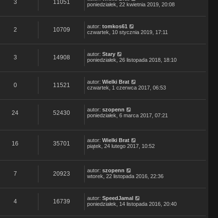
3
11051
poniedziałek, 22 kwietnia 2019, 20:08
autor:
tomkos61
2
10709
czwartek, 10 stycznia 2019, 17:11
autor:
Stary
3
14908
poniedziałek, 26 listopada 2018, 18:10
autor:
Wielki Brat
0
11521
czwartek, 1 czerwca 2017, 06:53
autor:
szopenn
24
52430
poniedziałek, 6 marca 2017, 07:21
autor:
Wielki Brat
16
35701
piątek, 24 lutego 2017, 10:52
autor:
szopenn
7
20923
wtorek, 22 listopada 2016, 22:36
autor:
SpeedJamal
4
16739
poniedziałek, 14 listopada 2016, 20:40