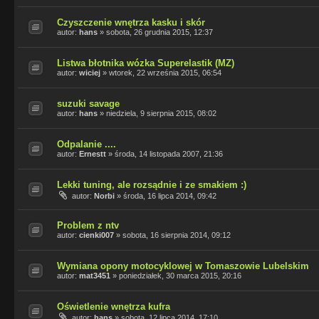
Czyszczenie wnętrza kasku i skór
autor:
hans
»
sobota, 26 grudnia 2015, 12:37
Listwa błotnika wózka Superelastik (MZ)
autor:
wiciej
»
wtorek, 22 września 2015, 06:54
suzuki savage
autor:
hans
»
niedziela, 9 sierpnia 2015, 08:02
Odpalanie ....
autor:
Ernestt
»
środa, 14 listopada 2007, 21:36
Lekki tuning, ale rozsądnie i ze smakiem :)
autor:
Norbi
»
środa, 16 lipca 2014, 09:42
Problem z ntv
autor:
cienki007
»
sobota, 16 sierpnia 2014, 09:12
Wymiana opony motocyklowej w Tomaszowie Lubelskim
autor:
mat3451
»
poniedziałek, 30 marca 2015, 20:16
Oświetlenie wnętrza kufra
autor:
hans
»
sobota, 12 lipca 2014, 17:10