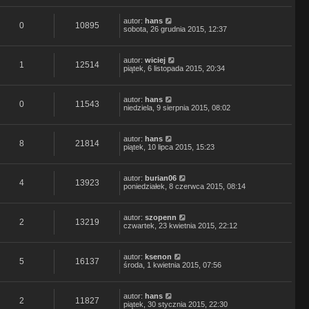
autor:
hans
0
10895
sobota, 26 grudnia 2015, 12:37
autor:
wiciej
1
12514
piątek, 6 listopada 2015, 20:34
autor:
hans
0
11543
niedziela, 9 sierpnia 2015, 08:02
autor:
hans
8
21814
piątek, 10 lipca 2015, 15:23
autor:
burian06
4
13923
poniedziałek, 8 czerwca 2015, 08:14
autor:
szopenn
2
13219
czwartek, 23 kwietnia 2015, 22:12
autor:
ksenon
5
16137
środa, 1 kwietnia 2015, 07:56
autor:
hans
2
11827
piątek, 30 stycznia 2015, 22:30