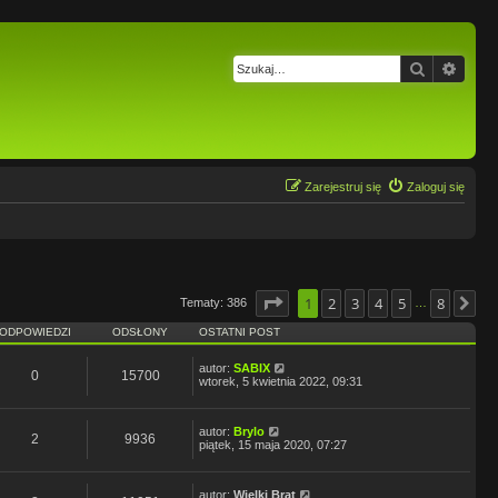
Szukaj
Wysz
Zarejestruj się
Zaloguj się
Strona
1
2
1
z
8
3
4
5
8
Tematy: 386
Na
…
ODPOWIEDZI
ODSŁONY
OSTATNI POST
autor:
SABIX
0
15700
wtorek, 5 kwietnia 2022, 09:31
autor:
Brylo
2
9936
piątek, 15 maja 2020, 07:27
autor:
Wielki Brat