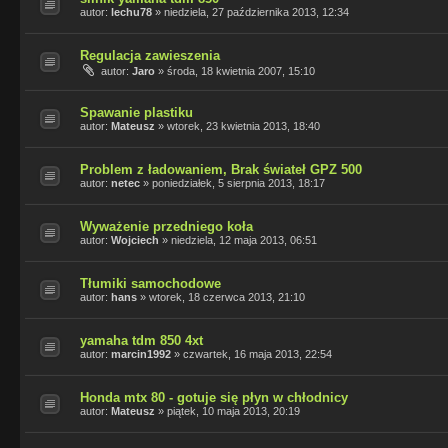
autor:
lechu78
»
niedziela, 27 października 2013, 12:34
Regulacja zawieszenia
autor:
Jaro
»
środa, 18 kwietnia 2007, 15:10
Spawanie plastiku
autor:
Mateusz
»
wtorek, 23 kwietnia 2013, 18:40
Problem z ładowaniem, Brak świateł GPZ 500
autor:
netec
»
poniedziałek, 5 sierpnia 2013, 18:17
Wyważenie przedniego koła
autor:
Wojciech
»
niedziela, 12 maja 2013, 06:51
Tłumiki samochodowe
autor:
hans
»
wtorek, 18 czerwca 2013, 21:10
yamaha tdm 850 4xt
autor:
marcin1992
»
czwartek, 16 maja 2013, 22:54
Honda mtx 80 - gotuje się płyn w chłodnicy
autor:
Mateusz
»
piątek, 10 maja 2013, 20:19