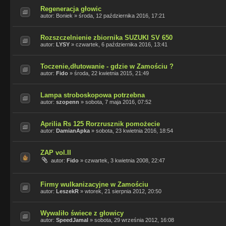
Regeneracja głowic
autor:
Boniek
»
środa, 12 października 2016, 17:21
Rozszczelnienie zbiornika SUZUKI SV 650
autor:
LYSY
»
czwartek, 6 października 2016, 13:41
Toczenie,dłutowanie - gdzie w Zamościu ?
autor:
Fido
»
środa, 22 kwietnia 2015, 21:49
Lampa stroboskopowa potrzebna
autor:
szopenn
»
sobota, 7 maja 2016, 07:52
Aprilia Rs 125 Rorzrusznik pomożecie
autor:
DamianApka
»
sobota, 23 kwietnia 2016, 18:54
ZAP vol.II
autor:
Fido
»
czwartek, 3 kwietnia 2008, 22:47
Firmy wulkanizacyjne w Zamościu
autor:
LeszekR
»
wtorek, 21 sierpnia 2012, 20:50
Wywaliło świece z głowicy
autor:
SpeedJamal
»
sobota, 29 września 2012, 16:08