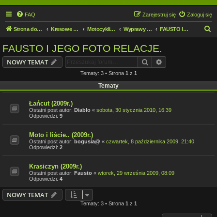
FAQ
Zarejestruj się
Zaloguj się
S
Strona domowa
Kresowe forum motocyklowe
Motocykliści i Motocyklistki
Wyprawy motocyklowe
FAUSTO I JEGO FOTO RELACJE.
z
FAUSTO I JEGO FOTO RELACJE.
u
Szukaj
Wyszukiwanie z
NOWY TEMAT
k
Tematy: 3 • Strona
1
z
1
a
Tematy
j
Łańcut (2009r.)
Ostatni post autor:
Diablo
«
sobota, 30 stycznia 2010, 16:39
Odpowiedzi:
9
Moto i liście.. (2009r.)
Ostatni post autor:
bogusia@
«
czwartek, 8 października 2009, 21:40
Odpowiedzi:
2
Krasiczyn (2009r.)
Ostatni post autor:
Fausto
«
wtorek, 29 września 2009, 08:09
Odpowiedzi:
4
NOWY TEMAT
Tematy: 3 • Strona
1
z
1