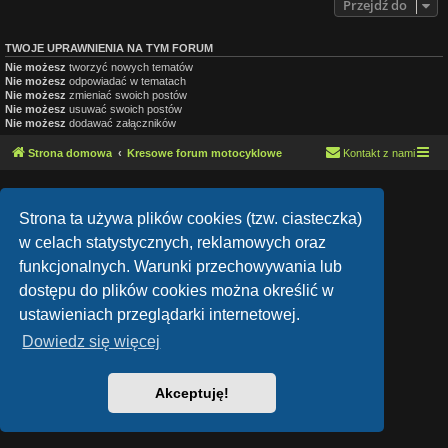
Przejdź do
TWOJE UPRAWNIENIA NA TYM FORUM
Nie możesz
tworzyć nowych tematów
Nie możesz
odpowiadać w tematach
Nie możesz
zmieniać swoich postów
Nie możesz
usuwać swoich postów
Nie możesz
dodawać załączników
Strona domowa
Kresowe forum motocyklowe
Kontakt z nami
Lucid Lime style created by
Melvin García
Co-Author:
MannixMD
Strona ta używa plików cookies (tzw. ciasteczka)
Style Version: 1.1.9
Technologię dostarcza
phpBB
® Forum Software © phpBB Limited
w celach statystycznych, reklamowych oraz
Polski pakiet językowy dostarcza
phpBB.pl
funkcjonalnych. Warunki przechowywania lub
Zasady ochrony danych osobowych
|
Regulamin
dostępu do plików cookies można określić w
ustawieniach przeglądarki internetowej.
Dowiedz się więcej
Akceptuję!