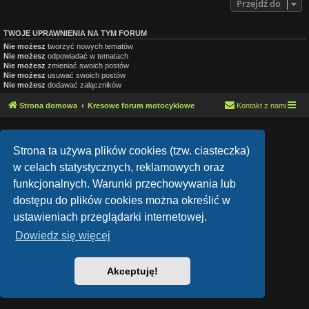
Przejdź do
TWOJE UPRAWNIENIA NA TYM FORUM
Nie możesz
tworzyć nowych tematów
Nie możesz
odpowiadać w tematach
Nie możesz
zmieniać swoich postów
Nie możesz
usuwać swoich postów
Nie możesz
dodawać załączników
Strona domowa
Kresowe forum motocyklowe
Kontakt z nami
Lucid Lime style created by
Melvin García
Co-Author:
MannixMD
Strona ta używa plików cookies (tzw. ciasteczka)
Style Version: 1.1.9
Technologię dostarcza
phpBB
® Forum Software © phpBB Limited
w celach statystycznych, reklamowych oraz
Polski pakiet językowy dostarcza
phpBB.pl
funkcjonalnych. Warunki przechowywania lub
Zasady ochrony danych osobowych
|
Regulamin
dostępu do plików cookies można określić w
ustawieniach przeglądarki internetowej.
Dowiedz się więcej
Akceptuję!