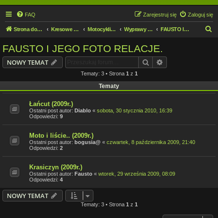
FAQ
Zarejestruj się
Zaloguj się
S
Strona domowa
Kresowe forum motocyklowe
Motocykliści i Motocyklistki
Wyprawy motocyklowe
FAUSTO I JEGO FOTO RELACJE.
z
FAUSTO I JEGO FOTO RELACJE.
u
Szukaj
Wyszukiwanie z
NOWY TEMAT
k
Tematy: 3 • Strona
1
z
1
a
Tematy
j
Łańcut (2009r.)
Ostatni post autor:
Diablo
«
sobota, 30 stycznia 2010, 16:39
Odpowiedzi:
9
Moto i liście.. (2009r.)
Ostatni post autor:
bogusia@
«
czwartek, 8 października 2009, 21:40
Odpowiedzi:
2
Krasiczyn (2009r.)
Ostatni post autor:
Fausto
«
wtorek, 29 września 2009, 08:09
Odpowiedzi:
4
NOWY TEMAT
Tematy: 3 • Strona
1
z
1