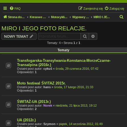
FAQ
Zarejestruj się
Zaloguj się
S
Strona domowa
Kresowe forum motocyklowe
Motocykliści i Motocyklistki
Wyprawy motocyklowe
MIRO I JEGO FOTO RELACJE.
z
MIRO I JEGO FOTO RELACJE.
u
Szukaj
Wyszukiwanie z
NOWY TEMAT
k
Tematy: 4 • Strona
1
z
1
a
Tematy
j
Transfogarska-Transylwania-Konstanca-MorzeCzarne-
Transalpina (2016r.)
Ostatni post autor:
cykuś
«
środa, 29 czerwca 2016, 07:42
Odpowiedzi:
1
Moto festiwal ŚVITAZ 2015r.
Ostatni post autor:
hans
«
środa, 17 lutego 2016, 21:33
Odpowiedzi:
1
ŚWITAŻ-UA (2013r.)
Ostatni post autor:
Norek
«
niedziela, 21 lipca 2013, 19:12
Odpowiedzi:
2
UA (2012r.)
Ostatni post autor:
Szymon
«
piątek, 14 września 2012, 01:49