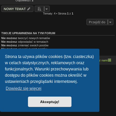
Odpowiedzi:
2
NOWY TEMAT
Tematy: 4 • Strona
1
z
1
Przejdź do
TWOJE UPRAWNIENIA NA TYM FORUM
Nie możesz
tworzyć nowych tematów
Nie możesz
odpowiadać w tematach
Nie możesz
zmieniać swoich postów
Nie możesz
usuwać swoich postów
Nie możesz
dodawać załączników
Strona ta używa plików cookies (tzw. ciasteczka)
Strona domowa
Kresowe forum motocyklowe
Kontakt z nami
w celach statystycznych, reklamowych oraz
funkcjonalnych. Warunki przechowywania lub
Lucid Lime style created by
Melvin García
dostępu do plików cookies można określić w
Co-Author:
MannixMD
Style Version: 1.1.9
ustawieniach przeglądarki internetowej.
Technologię dostarcza
phpBB
® Forum Software © phpBB Limited
Polski pakiet językowy dostarcza
phpBB.pl
Dowiedz się więcej
Zasady ochrony danych osobowych
|
Regulamin
Akceptuję!