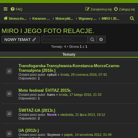
FAQ
Zarejestruj się
Zaloguj się
S
Strona domowa
Kresowe forum motocyklowe
Motocykliści i Motocyklistki
Wyprawy motocyklowe
MIRO I JEGO FOTO RELACJE.
z
MIRO I JEGO FOTO RELACJE.
u
Szukaj
Wyszukiwanie z
NOWY TEMAT
k
Tematy: 4 • Strona
1
z
1
a
Tematy
j
Transfogarska-Transylwania-Konstanca-MorzeCzarne-
Transalpina (2016r.)
Ostatni post autor:
cykuś
«
środa, 29 czerwca 2016, 07:42
Odpowiedzi:
1
Moto festiwal ŚVITAZ 2015r.
Ostatni post autor:
hans
«
środa, 17 lutego 2016, 21:33
Odpowiedzi:
1
ŚWITAŻ-UA (2013r.)
Ostatni post autor:
Norek
«
niedziela, 21 lipca 2013, 19:12
Odpowiedzi:
2
UA (2012r.)
Ostatni post autor:
Szymon
«
piątek, 14 września 2012, 01:49