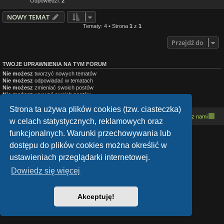
Odpowiedzi:
2
NOWY TEMAT
Tematy: 4 • Strona
1
z
1
Przejdź do
TWOJE UPRAWNIENIA NA TYM FORUM
Nie możesz
tworzyć nowych tematów
Nie możesz
odpowiadać w tematach
Nie możesz
zmieniać swoich postów
Nie możesz
usuwać swoich postów
Nie możesz
dodawać załączników
Strona ta używa plików cookies (tzw. ciasteczka)
Strona domowa
Kresowe forum motocyklowe
Kontakt z nami
w celach statystycznych, reklamowych oraz
funkcjonalnych. Warunki przechowywania lub
Lucid Lime style created by
Melvin García
dostępu do plików cookies można określić w
Co-Author:
MannixMD
Style Version: 1.1.9
ustawieniach przeglądarki internetowej.
Technologię dostarcza
phpBB
® Forum Software © phpBB Limited
Polski pakiet językowy dostarcza
phpBB.pl
Dowiedz się więcej
Zasady ochrony danych osobowych
|
Regulamin
Akceptuję!