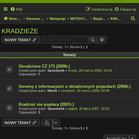
FAQ
Zarejestruj się
Zaloguj się
S
Strona domowa
Kresowe forum motocyklowe
Motopasje
MOTOCYKLIŚCI DZIECIOM.
Bezpieczeństwo
KRADZIEŻE
z
KRADZIEŻE
u
Szukaj
Wyszukiwanie z
NOWY TEMAT
k
Tematy: 3 • Strona
1
z
1
a
Tematy
j
Skradziono CZ 175 (2008r.)
Ostatni post autor:
Speedarek
«
środa, 26 marca 2008, 16:34
Odpowiedzi:
7
Serwisy z informacjami o skradzionych pojazdach (2008r.)
Ostatni post autor:
Marek
«
czwartek, 20 marca 2008, 09:46
Kradzież nie popłaca (2007r.)
Ostatni post autor:
Speedarek
«
piątek, 20 lipca 2007, 18:03
Odpowiedzi:
3
NOWY TEMAT
Tematy: 3 • Strona
1
z
1
Przejdź do