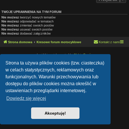
TWOJE UPRAWNIENIA NA TYM FORUM
Nie możesz
tworzyć nowych tematów
Nie możesz
odpowiadać w tematach
Nie możesz
zmieniać swoich postów
Nie możesz
usuwać swoich postów
Nie możesz
dodawać załączników
Strona domowa
Kresowe forum motocyklowe
Kontakt z nami
Lucid Lime style created by
Melvin García
Co-Author:
MannixMD
Style Version: 1.1.9
Strona ta używa plików cookies (tzw. ciasteczka)
Technologię dostarcza
phpBB
® Forum Software © phpBB Limited
w celach statystycznych, reklamowych oraz
Polski pakiet językowy dostarcza
phpBB.pl
Zasady ochrony danych osobowych
|
Regulamin
funkcjonalnych. Warunki przechowywania lub
dostępu do plików cookies można określić w
ustawieniach przeglądarki internetowej.
Dowiedz się więcej
Akceptuję!