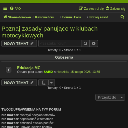
FAQ
Zarejestruj się
Zaloguj się
S
Strona domowa
Kresowe forum motocyklowe
Forum i Forumowicze
Poznaj zasady panujące w klubach motocyklowych
z
Poznaj zasady panujące w klubach
u
motocyklowych
k
Szukaj
Wyszukiwanie z
NOWY TEMAT
a
Tematy: 0 • Strona
1
z
1
j
Ogłoszenia
Edukacja MC
Ostatni post autor:
SABIX
«
niedziela, 15 lutego 2026, 13:55
NOWY TEMAT
Tematy: 0 • Strona
1
z
1
Przejdź do
TWOJE UPRAWNIENIA NA TYM FORUM
Nie możesz
tworzyć nowych tematów
Nie możesz
odpowiadać w tematach
Nie możesz
zmieniać swoich postów
Nie możesz
usuwać swoich postów