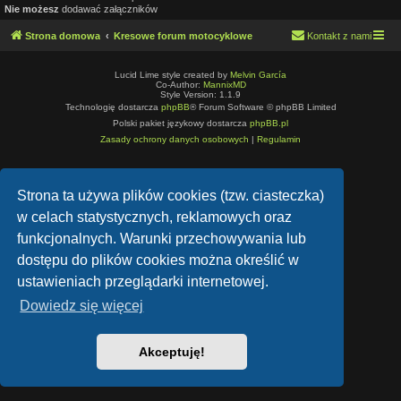
Nie możesz
dodawać załączników
Strona domowa
Kresowe forum motocyklowe
Kontakt z nami
Lucid Lime style created by
Melvin García
Co-Author:
MannixMD
Style Version: 1.1.9
Technologię dostarcza
phpBB
® Forum Software © phpBB Limited
Polski pakiet językowy dostarcza
phpBB.pl
Zasady ochrony danych osobowych
|
Regulamin
Strona ta używa plików cookies (tzw. ciasteczka)
w celach statystycznych, reklamowych oraz
funkcjonalnych. Warunki przechowywania lub
dostępu do plików cookies można określić w
ustawieniach przeglądarki internetowej.
Dowiedz się więcej
Akceptuję!