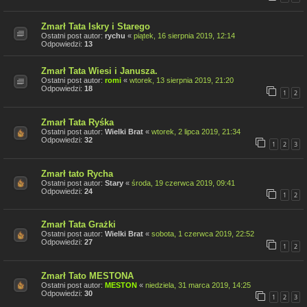
Zmarł Tata Iskry i Starego
Ostatni post autor:
rychu
«
piątek, 16 sierpnia 2019, 12:14
Odpowiedzi:
13
Zmarł Tata Wiesi i Janusza.
Ostatni post autor:
romi
«
wtorek, 13 sierpnia 2019, 21:20
Odpowiedzi:
18
1
2
Zmarł Tata Ryśka
Ostatni post autor:
Wielki Brat
«
wtorek, 2 lipca 2019, 21:34
Odpowiedzi:
32
1
2
3
Zmarł tato Rycha
Ostatni post autor:
Stary
«
środa, 19 czerwca 2019, 09:41
Odpowiedzi:
24
1
2
Zmarł Tata Grażki
Ostatni post autor:
Wielki Brat
«
sobota, 1 czerwca 2019, 22:52
Odpowiedzi:
27
1
2
Zmarł Tato MESTONA
Ostatni post autor:
MESTON
«
niedziela, 31 marca 2019, 14:25
Odpowiedzi:
30
1
2
3