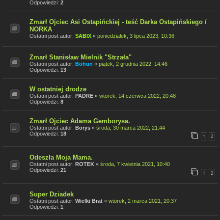
Odpowiedzi:
2
Zmarł Ojciec Asi Ostapińckiej - teść Darka Ostapińskiego /
NORKA
Ostatni post autor:
SABIX
«
poniedziałek, 3 lipca 2023, 10:36
Zmarł Stanisław Mielnik "Strzała"
Ostatni post autor:
Bohun
«
piątek, 2 grudnia 2022, 14:46
Odpowiedzi:
13
W ostatniej drodze
Ostatni post autor:
PADRE
«
wtorek, 14 czerwca 2022, 20:48
Odpowiedzi:
8
Zmarł Ojciec Adama Gemborysa.
Ostatni post autor:
Borys
«
środa, 30 marca 2022, 21:44
Odpowiedzi:
18
1
2
Odeszła Moja Mama.
Ostatni post autor:
ROTEK
«
środa, 7 kwietnia 2021, 10:40
Odpowiedzi:
21
1
2
Super Dziadek
Ostatni post autor:
Wielki Brat
«
wtorek, 2 marca 2021, 20:37
Odpowiedzi:
1