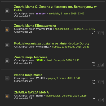
Zmarła Mama O. Zenona z klasztoru oo. Bernardynów w
Dukli
Ostatni post autor:
manson
«
niedziela, 3 marca 2019, 13:02
Odpowiedzi:
2
Zmarła Mama Klimaszewska
Ostatni post autor:
Wiatr w Polu
«
poniedziałek, 18 lutego 2019, 19:15
Odpowiedzi:
29
1
2
Podziekowania za udział w ostatniej drodze Doroty
Ostatni post autor:
Wielki Brat
«
sobota, 10 listopada 2018, 20:33
Zmarła moja Tesciowa
Ostatni post autor:
STAN
«
piątek, 3 sierpnia 2018, 21:12
Odpowiedzi:
21
1
2
zmarła moja mama
Ostatni post autor:
WUJEK
«
piątek, 9 marca 2018, 17:41
Odpowiedzi:
22
1
2
ZMARŁA NASZA MAMA .
Ostatni post autor:
BART
«
poniedziałek, 26 lutego 2018, 23:15
Odpowiedzi:
25
1
2