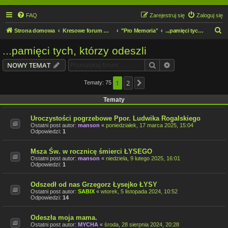
FAQ
Zarejestruj się
Zaloguj się
S
Strona domowa
Kresowe forum motocyklowe
"Pro Memoria"
...pamięci tych, którzy odeszli
z
...pamięci tych, którzy odeszli
u
Szukaj
Wyszukiwanie z
NOWY TEMAT
k
a
1
2
Tematy: 75
Następna
j
Tematy
Uroczystości pogrzebowe Ppor. Ludwika Rogalskiego
Ostatni post autor:
manson
«
poniedziałek, 17 marca 2025, 15:04
Odpowiedzi:
1
Msza Św. w rocznicę śmierci ŁYSEGO
Ostatni post autor:
manson
«
niedziela, 9 lutego 2025, 16:01
Odpowiedzi:
1
Odszedł od nas Grzegorz Łysejko ŁYSY
Ostatni post autor:
SABIX
«
wtorek, 5 listopada 2024, 10:52
Odpowiedzi:
14
Odeszła moja mama.
Ostatni post autor:
MYCHA
«
środa, 28 sierpnia 2024, 20:28