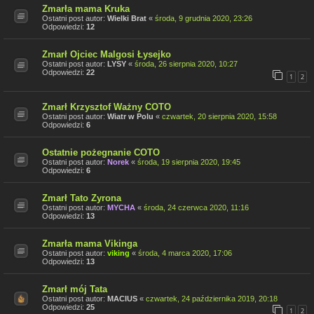
Zmarła mama Kruka
Ostatni post autor:
Wielki Brat
«
środa, 9 grudnia 2020, 23:26
Odpowiedzi:
12
Zmarł Ojciec Malgosi Łysejko
Ostatni post autor:
LYSY
«
środa, 26 sierpnia 2020, 10:27
Odpowiedzi:
22
1
2
Zmarł Krzysztof Ważny COTO
Ostatni post autor:
Wiatr w Polu
«
czwartek, 20 sierpnia 2020, 15:58
Odpowiedzi:
6
Ostatnie pożegnanie COTO
Ostatni post autor:
Norek
«
środa, 19 sierpnia 2020, 19:45
Odpowiedzi:
6
Zmarł Tato Zyrona
Ostatni post autor:
MYCHA
«
środa, 24 czerwca 2020, 11:16
Odpowiedzi:
13
Zmarła mama Vikinga
Ostatni post autor:
viking
«
środa, 4 marca 2020, 17:06
Odpowiedzi:
13
Zmarł mój Tata
Ostatni post autor:
MACIUS
«
czwartek, 24 października 2019, 20:18
Odpowiedzi:
25
1
2