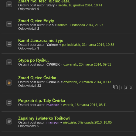
Zmarł mój teść, ojciec Jasi.
Ostatni post autor:
Stary
«
środa, 10 grudnia 2014, 19:41
Odpowiedzi:
9
Zmarł Ojciec Edyty
Ostatni post autor:
Fido
«
sobota, 1 listopada 2014, 21:27
Odpowiedzi:
2
Kamil Janczura nie żyje
Ostatni post autor:
Yarkom
«
poniedziałek, 31 marca 2014, 10:38
Odpowiedzi:
9
Stypa po Ryśku.
Ostatni post autor:
ĆWIREK
«
czwartek, 20 marca 2014, 09:31
Zmarł Ojciec Ćwirka
Ostatni post autor:
ĆWIREK
«
czwartek, 20 marca 2014, 09:13
Odpowiedzi:
33
1
2
3
Pogrzeb ś.p. Taty Ćwirka
Ostatni post autor:
manson
«
wtorek, 18 marca 2014, 08:11
Zapalmy światełko Tośkowi
Ostatni post autor:
manson
«
niedziela, 3 listopada 2013, 18:05
Odpowiedzi:
5