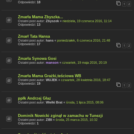
Odpowiedzi:
18
1
2
Zmarła Mama Zbyszka...
Ostatni post autor:
Zbyszek
«
niedziela, 19 czerwca 2016, 11:14
Odpowiedzi:
13
Zmarł Tata Hansa
Ostatni post autor:
hans
«
poniedziałek, 6 czerwca 2016, 21:48
Odpowiedzi:
17
1
2
Zmarła Synowa Gosi
Ostatni post autor:
manson
«
czwartek, 19 maja 2016, 20:19
Zmarła Mama Grażki,teściowa WB
Ostatni post autor:
WUJEK
«
czwartek, 28 kwietnia 2016, 18:47
Odpowiedzi:
19
1
2
ppłk Andrzej Głaz
Ostatni post autor:
Wielki Brat
«
środa, 1 lipca 2015, 08:06
Dominik Nowicki zginął w zamachu w Tunezji
Ostatni post autor:
ZIBI
«
środa, 25 marca 2015, 10:32
Odpowiedzi:
1