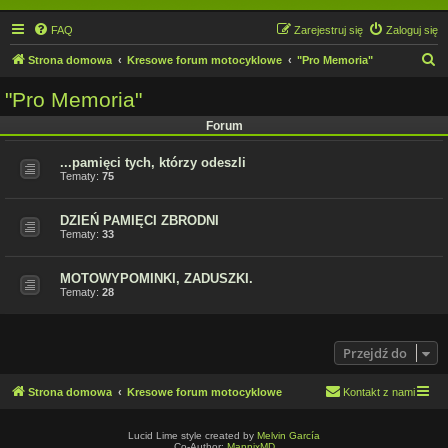
FAQ
Zarejestruj się
Zaloguj się
S
Strona domowa
Kresowe forum motocyklowe
"Pro Memoria"
z
"Pro Memoria"
u
Forum
k
a
...pamięci tych, którzy odeszli
Tematy:
75
j
DZIEŃ PAMIĘCI ZBRODNI
Tematy:
33
MOTOWYPOMINKI, ZADUSZKI.
Tematy:
28
Przejdź do
Strona domowa
Kresowe forum motocyklowe
Kontakt z nami
Lucid Lime style created by
Melvin García
Co-Author:
MannixMD