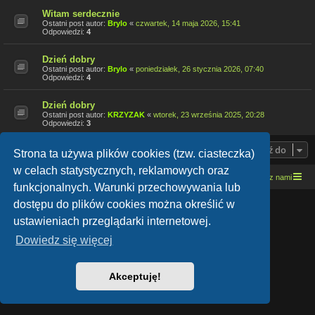
Witam serdecznie
Ostatni post autor:
Brylo
«
czwartek, 14 maja 2026, 15:41
Odpowiedzi:
4
Dzień dobry
Ostatni post autor:
Brylo
«
poniedziałek, 26 stycznia 2026, 07:40
Odpowiedzi:
4
Dzień dobry
Ostatni post autor:
KRZYZAK
«
wtorek, 23 września 2025, 20:28
Odpowiedzi:
3
Przejdź do
Strona ta używa plików cookies (tzw. ciasteczka)
w celach statystycznych, reklamowych oraz
Strona domowa
Kresowe forum motocyklowe
Kontakt z nami
funkcjonalnych. Warunki przechowywania lub
dostępu do plików cookies można określić w
Lucid Lime style created by
Melvin García
Co-Author:
MannixMD
ustawieniach przeglądarki internetowej.
Style Version: 1.1.9
Technologię dostarcza
phpBB
® Forum Software © phpBB Limited
Dowiedz się więcej
Polski pakiet językowy dostarcza
phpBB.pl
Zasady ochrony danych osobowych
|
Regulamin
Akceptuję!