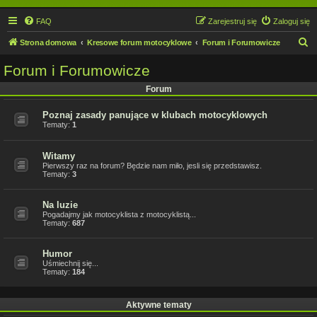
FAQ
Zarejestruj się
Zaloguj się
S
Strona domowa
Kresowe forum motocyklowe
Forum i Forumowicze
z
Forum i Forumowicze
u
Forum
k
a
Poznaj zasady panujące w klubach motocyklowych
Tematy:
1
j
Witamy
Pierwszy raz na forum? Będzie nam miło, jesli się przedstawisz.
Tematy:
3
Na luzie
Pogadajmy jak motocyklista z motocyklistą...
Tematy:
687
Humor
Uśmiechnij się...
Tematy:
184
Aktywne tematy