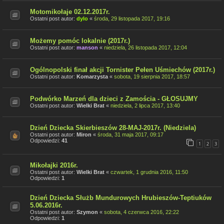
Motomikołaje 02.12.2017r.
Ostatni post autor:
dylo
«
środa, 29 listopada 2017, 19:16
Możemy pomóc lokalnie (2017r.)
Ostatni post autor:
manson
«
niedziela, 26 listopada 2017, 12:04
Ogólnopolski finał akcji Tornister Pełen Uśmiechów (2017r.)
Ostatni post autor:
Komarzysta
«
sobota, 19 sierpnia 2017, 18:57
Podwórko Marzeń dla dzieci z Zamościa - GŁOSUJMY
Ostatni post autor:
Wielki Brat
«
niedziela, 2 lipca 2017, 13:40
Dzień Dziecka Skierbieszów 28-MAJ-2017r. (Niedziela)
Ostatni post autor:
Miron
«
środa, 31 maja 2017, 09:17
Odpowiedzi:
41
1
2
3
Mikołajki 2016r.
Ostatni post autor:
Wielki Brat
«
czwartek, 1 grudnia 2016, 11:50
Odpowiedzi:
1
Dzień Dziecka Służb Mundurowych Hrubieszów-Teptiuków
5.06.2016r.
Ostatni post autor:
Szymon
«
sobota, 4 czerwca 2016, 22:22
Odpowiedzi:
1