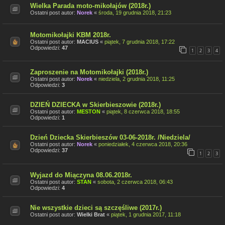
Wielka Parada moto-mikołajów (2018r.)
Ostatni post autor:
Norek
«
środa, 19 grudnia 2018, 21:23
Motomikołajki KBM 2018r.
Ostatni post autor:
MACIUS
«
piątek, 7 grudnia 2018, 17:22
Odpowiedzi:
47
1
2
3
4
Zaproszenie na Motomikołajki (2018r.)
Ostatni post autor:
Norek
«
niedziela, 2 grudnia 2018, 11:25
Odpowiedzi:
3
DZIEŃ DZIECKA w Skierbieszowie (2018r.)
Ostatni post autor:
MESTON
«
piątek, 8 czerwca 2018, 18:55
Odpowiedzi:
1
Dzień Dziecka Skierbieszów 03-06-2018r. /Niedziela/
Ostatni post autor:
Norek
«
poniedziałek, 4 czerwca 2018, 20:36
Odpowiedzi:
37
1
2
3
Wyjazd do Miączyna 08.06.2018r.
Ostatni post autor:
STAN
«
sobota, 2 czerwca 2018, 06:43
Odpowiedzi:
4
Nie wszystkie dzieci są szczęśliwe (2017r.)
Ostatni post autor:
Wielki Brat
«
piątek, 1 grudnia 2017, 11:18