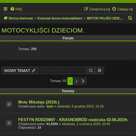
FAQ
Zarejestruj się
Zaloguj się
S
Strona domowa
Kresowe forum motocyklowe
MOTOCYKLIŚCI DZIECIOM.
z
MOTOCYKLIŚCI DZIECIOM.
u
Forum
k
a
Tematy:
258
j
Szukaj
Wyszukiwanie z
NOWY TEMAT
1
2
Tematy: 83
Następna
Tematy
Moto Mikołaje (2019r.)
Ostatni post autor:
dylo
«
niedziela, 8 grudnia 2019, 16:18
FESTYN RODZINNY - KRASNOBRÓD niedziela 02-06-2019r.
Ostatni post autor:
KLEMA
«
niedziela, 2 czerwca 2019, 20:45
Odpowiedzi:
14