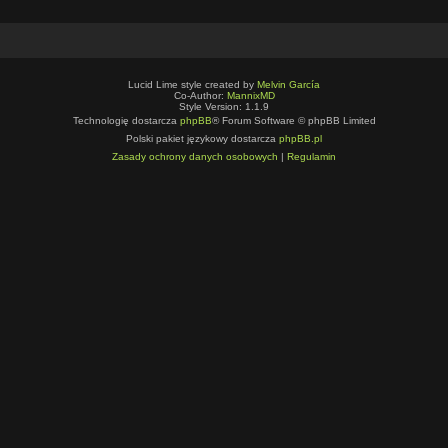
Lucid Lime style created by
Melvin García
Co-Author:
MannixMD
Style Version: 1.1.9
Technologię dostarcza
phpBB
® Forum Software © phpBB Limited
Polski pakiet językowy dostarcza
phpBB.pl
Zasady ochrony danych osobowych
|
Regulamin