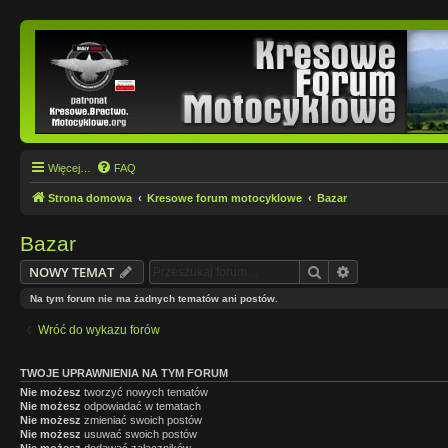
Więcej…
FAQ
Strona domowa
Kresowe forum motocyklowe
Bazar
Bazar
Szukaj
Wyszukiwanie
NOWY TEMAT
Na tym forum nie ma żadnych tematów ani postów.
Wróć do wykazu forów
TWOJE UPRAWNIENIA NA TYM FORUM
Nie możesz
tworzyć nowych tematów
Nie możesz
odpowiadać w tematach
Nie możesz
zmieniać swoich postów
Nie możesz
usuwać swoich postów
Nie możesz
dodawać załączników