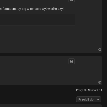
r
ę
m formatem, by się w temacie wyświetliło czyli
N
a
g
ó
r
ę
N
a
g
Posty: 3 • Strona
1
z
1
ó
r
ę
Przejdź do