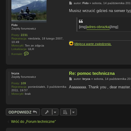
P
autor:
Fido
»
sobota, 14 października 201
o
s
Musisz wrzucić gdzieś na serwer typ
t
Fido
[img]
adres-obrazka
[/img]
Zwykły forumowicz
Posty:
2231
Rejestracja:
niedziela, 18 lutego 2007,
10:49
Miejsca warte zwiedzenia.
Motocykl:
Ten ze zdjęcia
Lokalizacja:
ULH
S
Kontakt:
k
o
n
t
a
Re: pomoc techniczna
bryza
k
Zwykły forumowicz
t
P
autor:
bryza
»
sobota, 14 października 2
u
o
Posty:
109
j
s
Aaaaaaaa. Thank you , dear master
Rejestracja:
poniedziałek, 3 października
s
t
2011, 19:57
i
Motocykl:
brak
ę
z
F
i
d
ODPOWIEDZ
o
Wróć do „Forum techniczne”