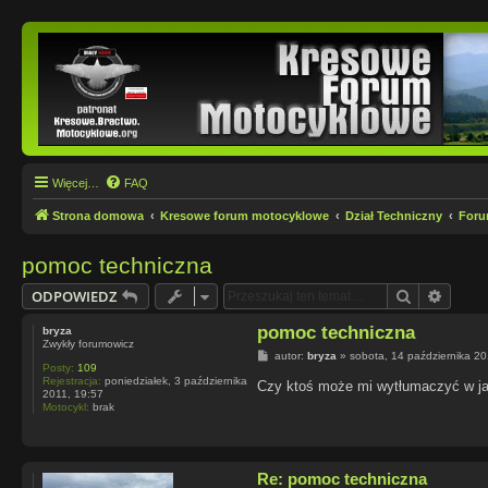
Więcej…
FAQ
Strona domowa
Kresowe forum motocyklowe
Dział Techniczny
Foru
pomoc techniczna
Szukaj
Wyszu
ODPOWIEDZ
pomoc techniczna
bryza
Zwykły forumowicz
P
autor:
bryza
»
sobota, 14 października 2
Posty:
109
o
Rejestracja:
poniedziałek, 3 października
s
Czy ktoś może mi wytłumaczyć w ja
2011, 19:57
t
Motocykl:
brak
Re: pomoc techniczna