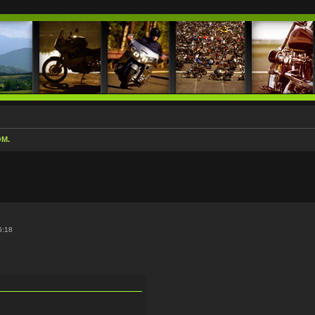
OM.
kiwanie zaawansowane
6:18