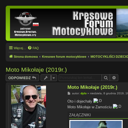
Więcej…
FAQ
Strona domowa
Kresowe forum motocyklowe
MOTOCYKLIŚCI DZIECI
Moto Mikołaje (2019r.)
Szukaj
Wyszu
ODPOWIEDZ
Moto Mikołaje (2019r.)
P
autor:
dylo
»
niedziela, 8 grudnia 2019, 1
o
s
Oto i dojechały
t
Moto Mikołaje w Zamościu
ZAŁĄCZNIKI