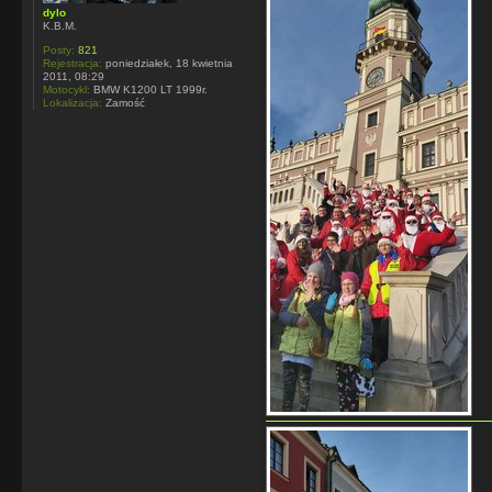
dylo
K.B.M.
Posty:
821
Rejestracja:
poniedziałek, 18 kwietnia
2011, 08:29
Motocykl:
BMW K1200 LT 1999r.
Lokalizacja:
Zamość