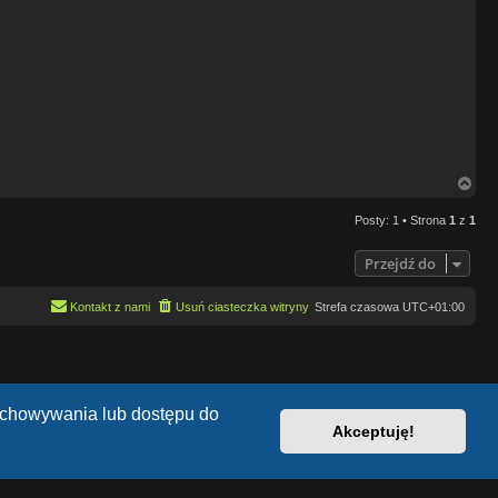
N
a
g
Posty: 1 • Strona
1
z
1
ó
r
ę
Przejdź do
Kontakt z nami
Usuń ciasteczka witryny
Strefa czasowa
UTC+01:00
zechowywania lub dostępu do
Akceptuję!