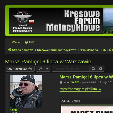
Więcej…
FAQ
Strona domowa
Kresowe forum motocyklowe
"Pro Memoria"
DZIEŃ 
Marsz Pamięci 6 lipca w Warszawie
Szukaj
Wyszu
ODPOWIEDZ
Marsz Pamięci 6 lipca w 
P
autor:
SABIX
»
poniedziałek, 19 maja 202
o
s
https://pomagam.pl/d7kmkw
t
ZAŁĄCZNIKI
SABIX