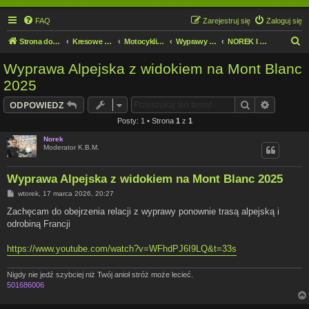
FAQ
Zarejestruj się
Zaloguj się
S
Strona domowa
Kresowe forum motocyklowe
Motocykliści i Motocyklistki
Wyprawy motocyklowe
NOREK I JEGO FOTO RELACJE.
z
Wyprawa Alpejska z widokiem na Mont Blanc
u
2025
k
Szukaj
Wyszuki
ODPOWIEDZ
a
Posty: 1 • Strona
1
z
1
j
Norek
Moderator K.B.M.
Wyprawa Alpejska z widokiem na Mont Blanc 2025
P
wtorek, 17 marca 2026, 20:27
o
s
Zachęcam do obejrzenia relacji z wyprawy ponownie trasą alpejską i
t
odrobiną Francji
https://www.youtube.com/watch?v=WFhdPJ6I9LQ&t=33s
Nigdy nie jedź szybciej niż Twój anioł stróż może lecieć.
501686006