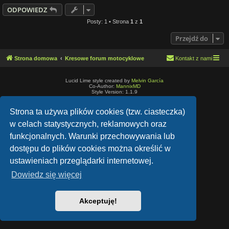
ODPOWIEDZ
Posty: 1 • Strona
1
z
1
Przejdź do
Strona domowa
Kresowe forum motocyklowe
Kontakt z nami
Lucid Lime style created by
Melvin García
Co-Author:
MannixMD
Style Version: 1.1.9
Technologię dostarcza
phpBB
® Forum Software © phpBB Limited
Polski pakiet językowy dostarcza
phpBB.pl
Strona ta używa plików cookies (tzw. ciasteczka)
Zasady ochrony danych osobowych
|
Regulamin
w celach statystycznych, reklamowych oraz
funkcjonalnych. Warunki przechowywania lub
dostępu do plików cookies można określić w
ustawieniach przeglądarki internetowej.
Dowiedz się więcej
Akceptuję!